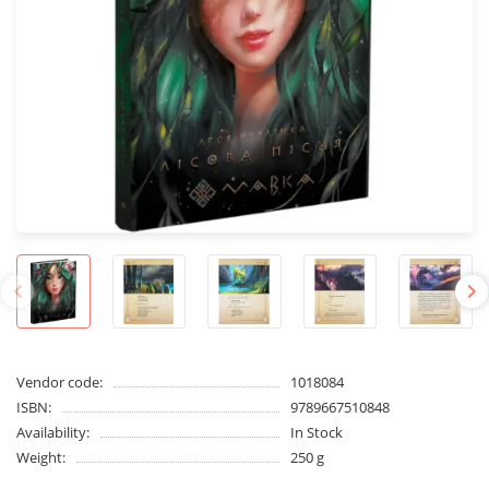
Vendor code:
1018084
ISBN:
9789667510848
Availability:
In Stock
Weight:
250 g