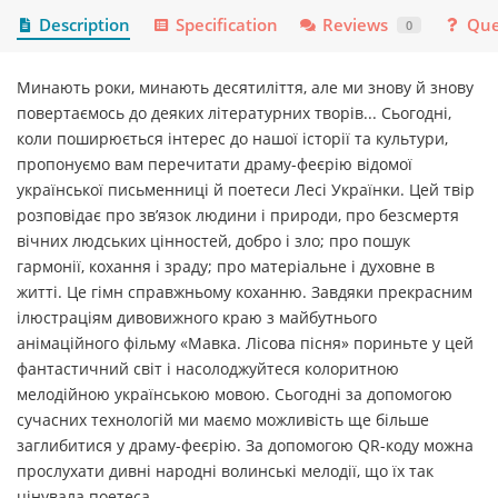
Description
Specification
Reviews
Que
0
Минають роки, минають десятиліття, але ми знову й знову
повертаємось до деяких літературних творів... Сьогодні,
коли поширюється інтерес до нашої історії та культури,
пропонуємо вам перечитати драму-феєрію відомої
української письменниці й поетеси Лесі Українки. Цей твір
розповідає про зв’язок людини і природи, про безсмертя
вічних людських цінностей, добро і зло; про пошук
гармонії, кохання і зраду; про матеріальне і духовне в
житті. Це гімн справжньому коханню. Завдяки прекрасним
ілюстраціям дивовижного краю з майбутнього
анімаційного фільму «Мавка. Лісова пісня» пориньте у цей
фантастичний світ і насолоджуйтеся колоритною
мелодійною українською мовою. Сьогодні за допомогою
сучасних технологій ми маємо можливість ще більше
заглибитися у драму-феєрію. За допомогою QR-коду можна
прослухати дивні народні волинські мелодії, що їх так
цінувала поетеса.