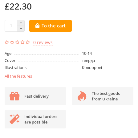
£22.30
To the cart
0 reviews
Age
10-14
Cover
тверда
Illustrations
Кольорові
All the features
The best goods
Fast delivery
from Ukraine
Individual orders
are possible