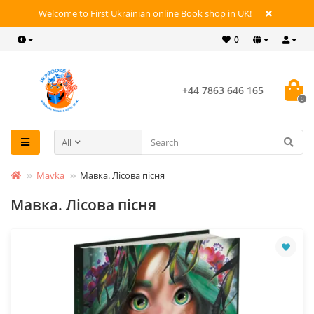
Welcome to First Ukrainian online Book shop in UK!
0
+44 7863 646 165
0
All
Mavka
Мавка. Лісова пісня
Мавка. Лісова пісня