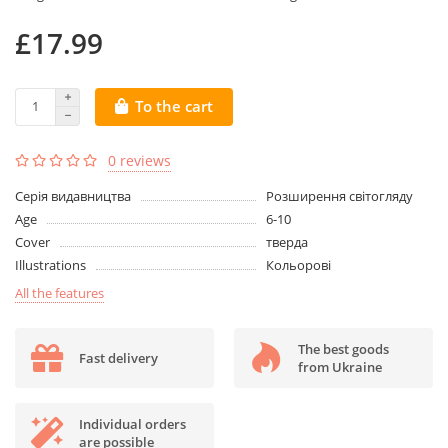
£17.99
To the cart
0 reviews
Серія видавництва
Розширення світогляду
Age
6-10
Cover
тверда
Illustrations
Кольорові
All the features
The best goods
Fast delivery
from Ukraine
Individual orders
are possible