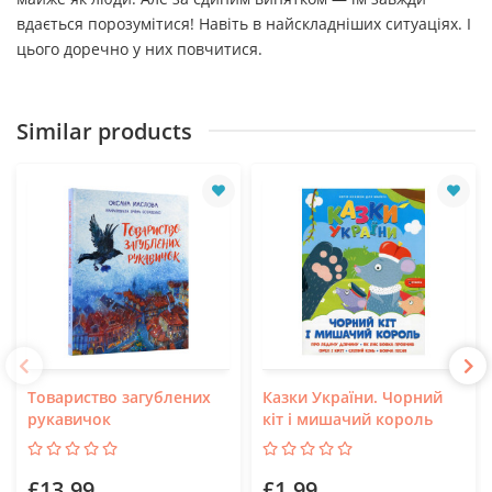
вдається порозумітися! Навіть в найскладніших ситуаціях. І
цього доречно у них повчитися.
Similar products
Товариство загублених
Казки України. Чорний
рукавичок
кіт і мишачий король
£13.99
£1.99