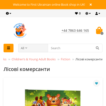
Welcome to First Ukrainian online Book shop in UK!
0
+44 7863 646 165
0
All
ooks
Children’s & Young Adult Books
Fiction
Лісові комерсанти
Лісові комерсанти