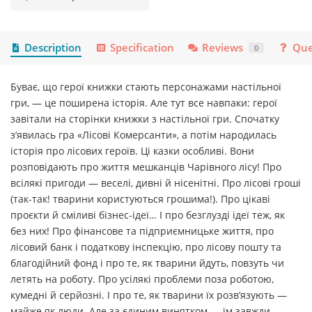
Description
Specification
Reviews
Que
0
Буває, що герої книжки стають персонажами настільної
гри, — це поширена історія. Але тут все навпаки: герої
завітали на сторінки книжки з настільної гри. Спочатку
з’явилась гра «Лісові Комерсанти», а потім народилась
історія про лісових героїв. Ці казки особливі. Вони
розповідають про життя мешканців Чарівного лісу! Про
всілякі пригоди — веселі, дивні й нісенітні. Про лісові гроші
(так-так! тварини користуються грошима!). Про цікаві
проєкти й сміливі бізнес-ідеї… І про безглузді ідеї теж, як
без них! Про фінансове та підприємницьке життя, про
лісовий банк і податкову інспекцію, про лісову пошту та
благодійний фонд і про те, як тварини йдуть, повзуть чи
летять на роботу. Про усілякі проблеми поза роботою,
кумедні й серйозні. І про те, як тварини їх розв’язують —
майже як люди. Але за єдиним винятком — їм завжди