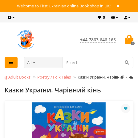
Welcome to First Ukrainian online Book shop in UK!
0
+44 7863 646 165
0
All
oung Adult Books
Poetry / Folk Tales
Казки України. Чарівний кінь
Казки України. Чарівний кінь