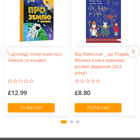
Відповіді чомучкам про
Від Миколая ⎯ до Різдва.
Землю та космос
Велика книга зимових
розваг (видання 2023
року)
£12.99
£8.80
To the cart
To the cart