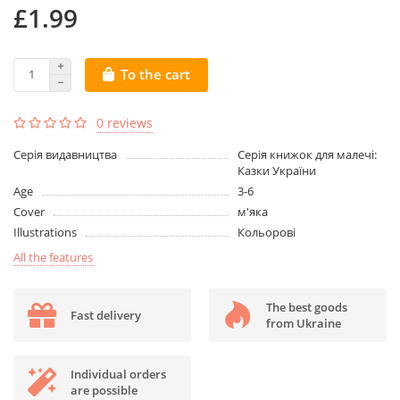
£1.99
To the cart
0 reviews
Серія видавництва
Серія книжок для малечі:
Казки України
Age
3-6
Cover
м'яка
Illustrations
Кольорові
All the features
The best goods
Fast delivery
from Ukraine
Individual orders
are possible