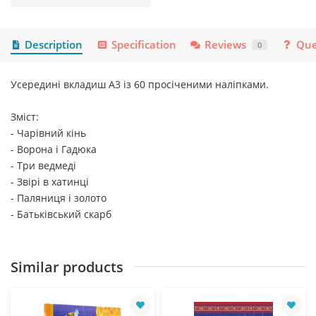
Description
Specification
Reviews
Que
0
Усередині вкладиш А3 із 60 просіченими наліпками.
Зміст:
- Чарiвний кiнь
- Ворона і Гадюка
- Три ведмеді
- Звірі в хатинці
- Паляниця і золото
- Батьківський скарб
Similar products