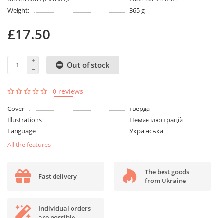
Weight:
365 g
£17.50
Out of stock
0 reviews
Cover
тверда
Illustrations
Немає ілюстрацій
Language
Українська
All the features
The best goods
Fast delivery
from Ukraine
Individual orders
are possible