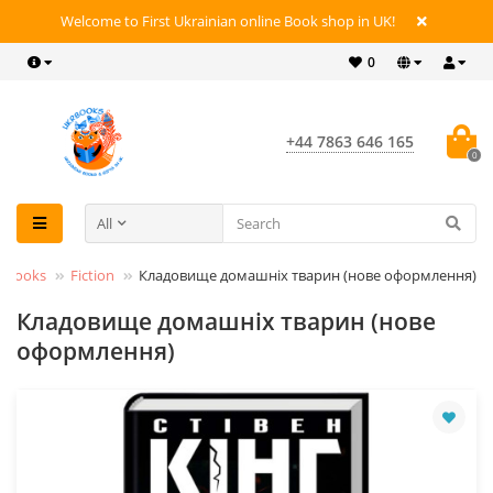
Welcome to First Ukrainian online Book shop in UK!
0
+44 7863 646 165
0
All
t Books
Fiction
Кладовище домашніх тварин (нове оформлення)
Кладовище домашніх тварин (нове
оформлення)