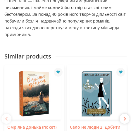
Стівен Кінг — шалено популярний американський
письменник, і майже кожний його твір стає світовим
бестселером. За понад 40 років його творчої діяльності світ
побачили безліч надзвичайно популярних романів,
наклади яких давно перетнули межу в третину мільярда
примірників.
Similar products
Омріяна донька (покет)
Село не люди 2. Добити