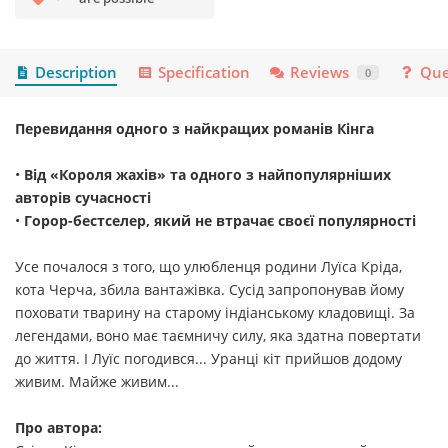
Description
Specification
Reviews
Que
0
Перевидання одного з найкращих романів Кінга
•
Від «Короля жахів» та одного з найпопулярніших
авторів сучасності
•
Горор-бестселер, який не втрачає своєї популярності
Усе почалося з того, що улюбленця родини Луїса Кріда,
кота Черча, збила вантажівка. Сусід запропонував йому
поховати тварину на старому індіанському кладовищі. За
легендами, воно має таємничу силу, яка здатна повертати
до життя. І Луїс погодився... Уранці кіт прийшов додому
живим. Майже живим...
Про автора: