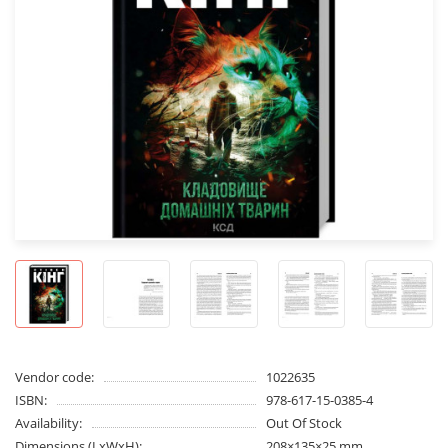
Vendor code:
1022635
ISBN:
978-617-15-0385-4
Availability:
Out Of Stock
Dimensions (LxWxH):
208×135×25 mm