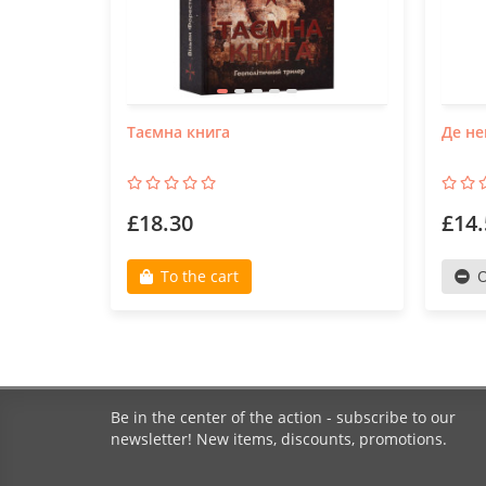
Таємна книга
Де не
£18.30
£14.
To the cart
O
Be in the center of the action - subscribe to our
newsletter! New items, discounts, promotions.