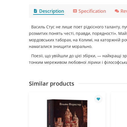
Description
Specification
Re
Василь Стус не лише поет рідкісного таланту, пуб
розмитих понять честі, правди, порядності». Май
мордовських таборах, на Колимі, на каторжній ро
намагалися знищити морально.
Поезії, що увійшли до цієї збірки, — найкращі з
тонким мереживом любовної лірики і філософськи
Similar products