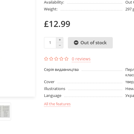
Availability:
Out 
Weight:
297 
£12.99
Out of stock
0 reviews
Серія видавництва
Пер
клас
Cover
твер
Illustrations
Нема
Language
Укра
All the features