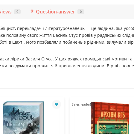
views
Question-answer
0
0
ліцист, перекладач і літературознавець — це людина, яка уособи
же половину свого життя Василь Стус провів у радянських слідч
боті в шахті. Його позбавляли побачень з рідними, вилучали ві
разки лірики Василя Стуса. У цих рядках громадянські мотиви та
ми роздумами про життя й призначення людини. Вірші сповнені 
Sales leader!