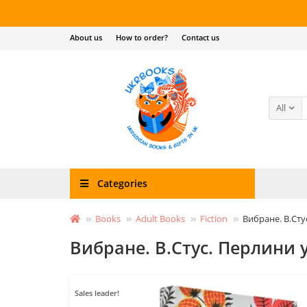
About us
How to order?
Contact us
All
Categories
Books
Adult Books
Fiction
Вибране. В.Сту
Вибране. В.Стус. Перлини 
Sales leader!