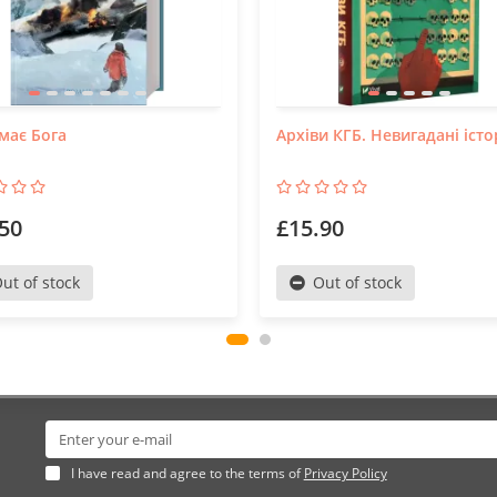
має Бога
Архіви КГБ. Невигадані істор
50
£15.90
ut of stock
Out of stock
I have read and agree to the terms of
Privacy Policy