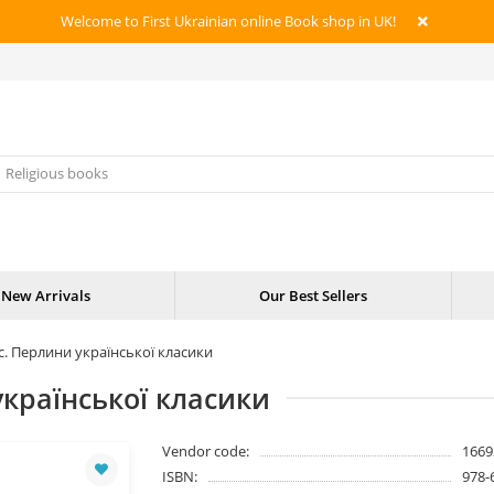
Welcome to First Ukrainian online Book shop in UK!
New Arrivals
Our Best Sellers
с. Перлини української класики
української класики
Vendor code:
1669
ISBN:
978-