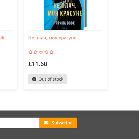
ії
Не плач, моя красуне
Село не 
обкладин
£11.60
£10.99
Out of stock
Out o
Subscribe