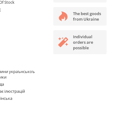
Of Stock
g
The best goods
from Ukraine
Individual
orders are
possible
лини украънськоъ
ики
да
є ілюстрацій
їнська