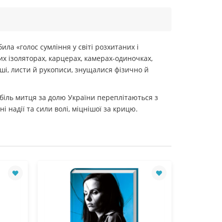
ла «голос сумління у світі розхитаних і
их ізоляторах, карцерах, камерах-одиночках,
рші, листи й рукописи, знущалися фізично й
 біль митця за долю України переплітаються з
надії та сили волі, міцнішої за крицю.