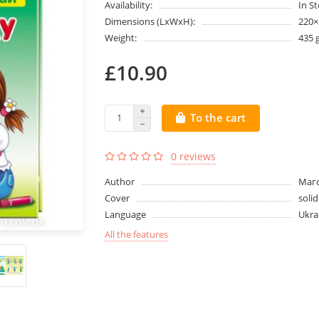
Availability:
In S
Dimensions (LxWxH):
220
Weight:
435 
£10.90
To the cart
0 reviews
Author
Маг
Cover
solid
Language
Ukra
All the features