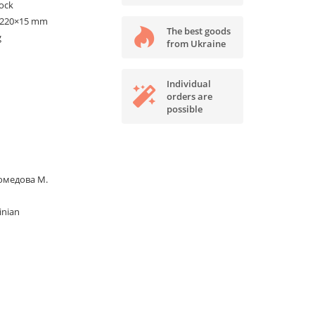
tock
×220×15 mm
The best goods
g
from Ukraine
Individual
orders are
possible
омедова М.
inian