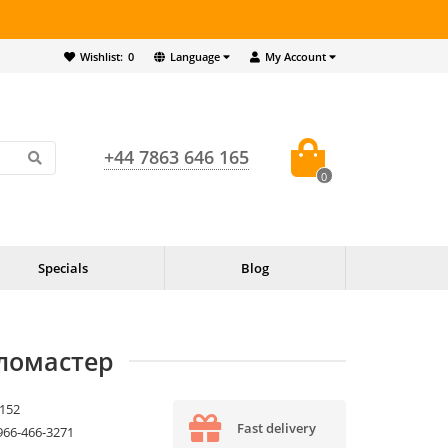
Wishlist:
0
Language
My Account
+44 7863 646 165
0
Specials
Blog
фломастер
152
Fast delivery
966-466-3271