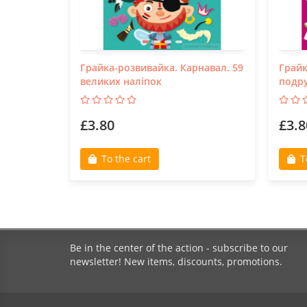
Грайка-розвивайка. Карнавал. 59
Грайк
великих наліпок
подру
£3.80
£3.8
To the cart
T
Be in the center of the action - subscribe to our
newsletter! New items, discounts, promotions.