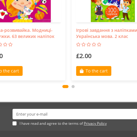
а-розвивайка. Модниці-
Ігрові завдання з наліпкам
жки. 63 великих наліпок
Українська мова. 2 клас
0
£2.00
o the cart
To the cart
I have read and agree to the terms of
Privacy Policy