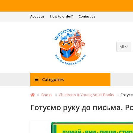
About us
How to order?
Contact us
All
Categories
Books
Children’s & Young Adult Books
Готуєм
Готуємо руку до письма. Р