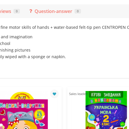
views
Question-answer
0
0
 fine motor skills of hands + water-based felt-tip pen CENTROPEN 
, and imagination
school
inishing pictures
ily wiped with a sponge or napkin.
Sales leader!