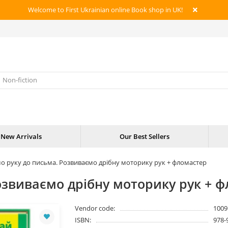
Welcome to First Ukrainian online Book shop in UK!
New Arrivals
Our Best Sellers
о руку до письма. Розвиваємо дрібну моторику рук + фломастер
озвиваємо дрібну моторику рук + 
Vendor code:
1009
ISBN:
978-