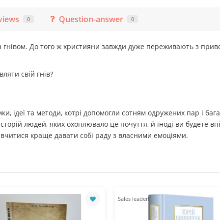
views
Question-answer
0
0
 гнівом. До того ж християни завжди дуже переживають з привод
вляти свій гнів?
мки, ідеї та методи, котрі допомогли сотням одружених пар і б
історій людей, яких охоплювало це почуття, й іноді ви будете в
навчитися краще давати собі раду з власними емоціями.
Sales leader!