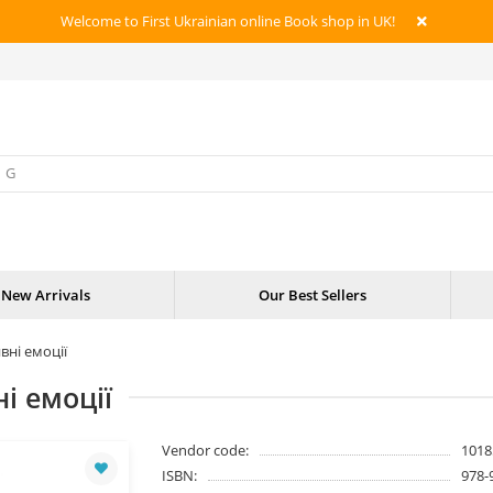
Welcome to First Ukrainian online Book shop in UK!
New Arrivals
Our Best Sellers
вні емоції
і емоції
Vendor code:
1018
ISBN:
978-