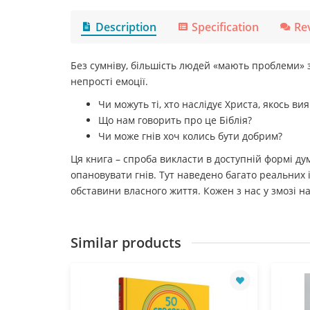
Description
Specification
Re
Без сумніву, більшість людей «мають проблеми» з
непрості емоції.
Чи можуть ті, хто наслідує Христа, якось вия
Що нам говорить про це Біблія?
Чи може гнів хоч колись бути добрим?
Ця книга – спроба викласти в доступній формі ду
опановувати гнів. Тут наведено багато реальних 
обставини власного життя. Кожен з нас у змозі 
Similar products