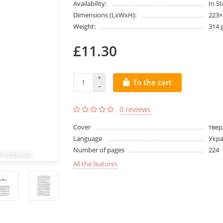
Availability:
In S
Dimensions (LxWxH):
223
Weight:
314 
£11.30
To the cart
0 reviews
Cover
твер
Language
Укра
Number of pages
224
All the features