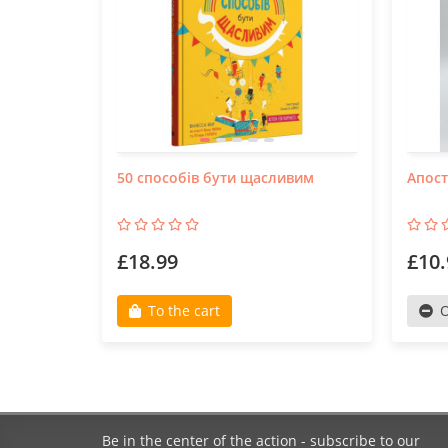
50 способів бути щасливим
Апост
£18.99
£10.
To the cart
O
Be in the center of the action - subscribe to our