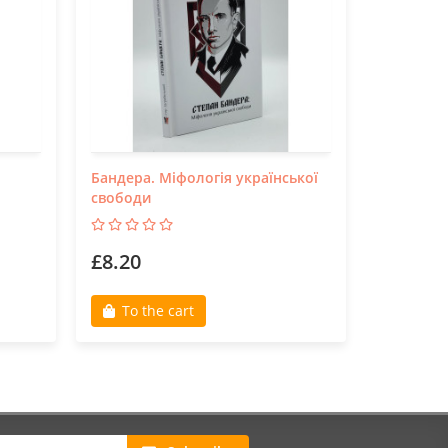
Бандера. Міфологія української
Біг Мак
свободи
£8.20
£15.90
To the cart
To th