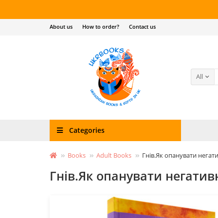
About us
How to order?
Contact us
All
Categories
Books
Adult Books
Гнів.Як опанувати негати
Гнів.Як опанувати негативн