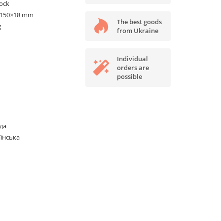
tock
×150×18 mm
The best goods
g
from Ukraine
Individual
orders are
possible
да
їнська