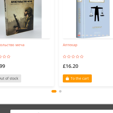
ольство меча
Аптекар
99
£16.20
ut of stock
To the cart