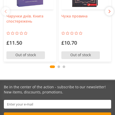
Чарунки днів. Книга
Чужа провина
спостережень
£11.50
£10.70
Out of stock
Out of stock
Be in the center of the action - subscribe to our newsletter!
New items, discounts, promotions.