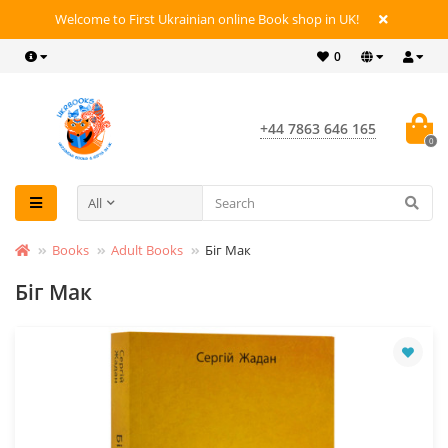
Welcome to First Ukrainian online Book shop in UK!
0
+44 7863 646 165
0
All
Books
Adult Books
Біг Мак
Біг Мак