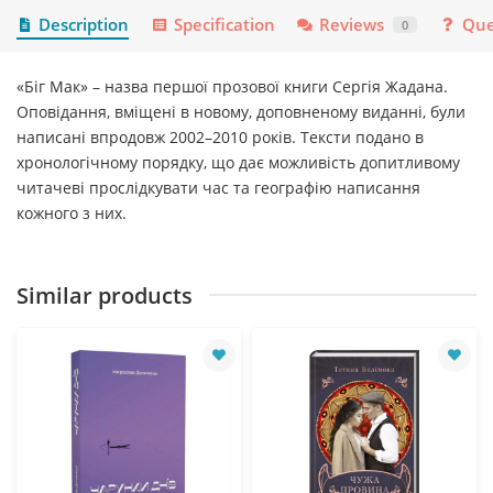
Description
Specification
Reviews
Que
0
«Біг Мак» – назва першої прозової книги Сергія Жадана.
Оповідання, вміщені в новому, доповненому виданні, були
написані впродовж 2002–2010 років. Тексти подано в
хронологічному порядку, що дає можливість допитливому
читачеві прослідкувати час та географію написання
кожного з них.
Similar products