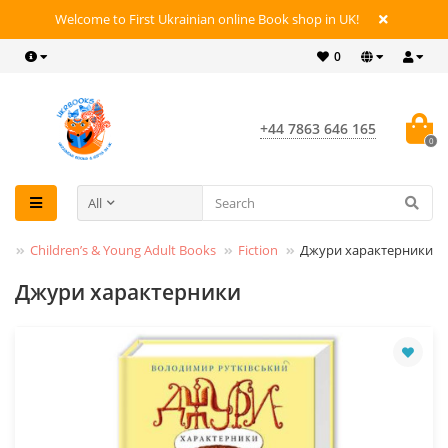
Welcome to First Ukrainian online Book shop in UK!
0
+44 7863 646 165
0
All
ks
Children’s & Young Adult Books
Fiction
Джури характерники
Джури характерники