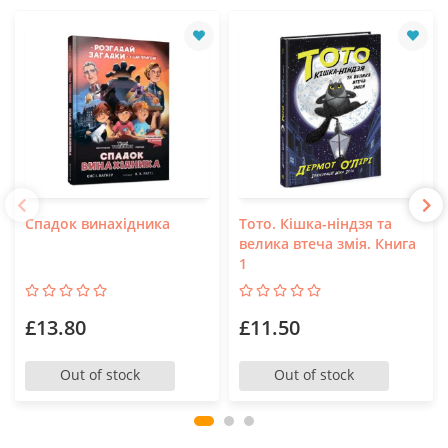
Спадок винахідника
Тото. Кішка-ніндзя та
велика втеча змія. Книга
1
£13.80
£11.50
Out of stock
Out of stock