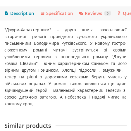
Description
Specification
Reviews
Que
0
"Джури-Характерники" - друга книга захоплюючої
історичної трилогії провідного сучасного українського
письменника Володимира Рутківського. У новому гостро-
сюжетному романі читачі зустрінуться зі своїми
улюбленими героями з попереднього роману "Джури
козака Швайки" - юним характерником Саньком та його
вірним другом Грициком. Хлопці підросли , змужніли, і
тепер на рівні з дорослими козаками беруть участь у
військових вправах. У романі також зявляється ще один
відчайдушний герой - маленький характерник Телесик зі
своєю дитячою ватагою. А небезпека і надалі чигає на
кожному кроці.
Similar products