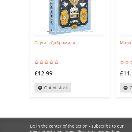
Слуга з Добромиля
Мати 
£12.99
£11.
Out of stock
O
Be in the center of the action - subscribe to our
newsletter! New items, discounts, promotions.