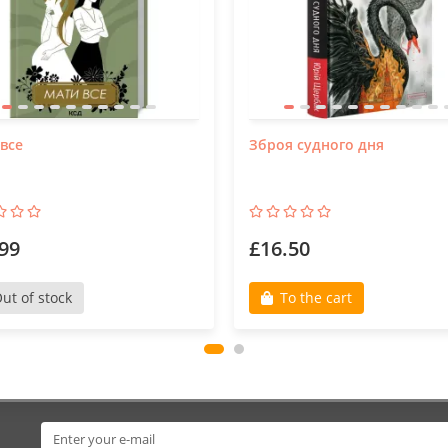
все
Зброя судного дня
99
£16.50
ut of stock
To the cart