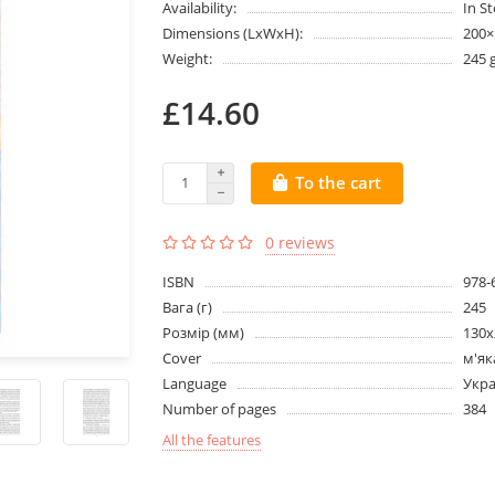
Availability:
In S
Dimensions (LxWxH):
200
Weight:
245 
£14.60
To the cart
0 reviews
ISBN
978-
Вага (г)
245
Розмір (мм)
130х
Cover
м'як
Language
Укра
Number of pages
384
All the features