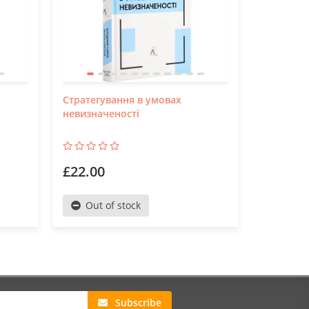
Стратегування в умовах
Майстер 
невизначеності
внутрішн
керувати
£22.00
£16.50
Out of stock
Out o
Subscribe