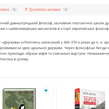
views
Question-answer
0
0
видатний давньогрецький філософ, засновник платонічної школи 
ним з найвпливовіших мислителів в історії європейської філософ
 «Держава» («Політея»), написаний у 360–370-х роках до н. е. Ц
 розвиваючи ідею ідеальної держави. Через філософські бесіди 
очні приклади, образи міфів та повчальні відступи. Незважаюч
Платона в цілому.