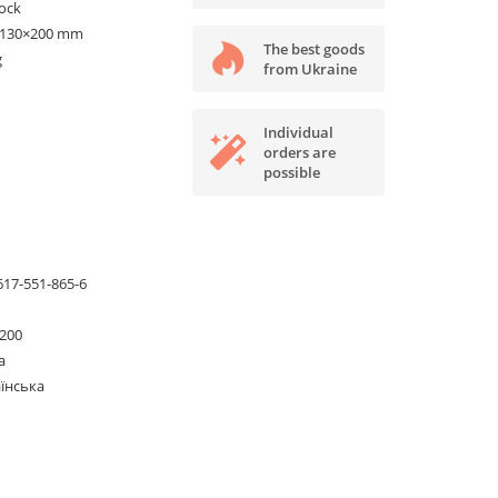
tock
×130×200 mm
The best goods
g
from Ukraine
Individual
orders are
possible
617-551-865-6
200
а
їнська