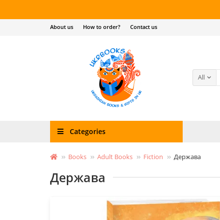
About us
How to order?
Contact us
All
Categories
Books
Adult Books
Fiction
Держава
Держава