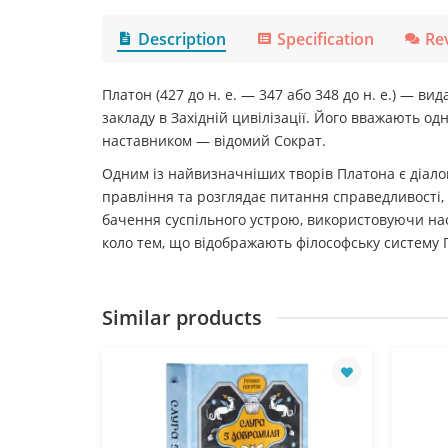
Description
Specification
Re
Платон (427 до н. е. — 347 або 348 до н. е.) — 
закладу в Західній цивілізації. Його вважають од
наставником — відомий Сократ.
Одним із найвизначніших творів Платона є діалог
правління та розглядає питання справедливості,
бачення суспільного устрою, використовуючи на
коло тем, що відображають філософську систему 
Similar products