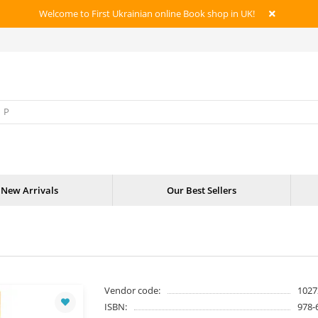
Welcome to First Ukrainian online Book shop in UK!
New Arrivals
Our Best Sellers
Vendor code:
1027
ISBN:
978-