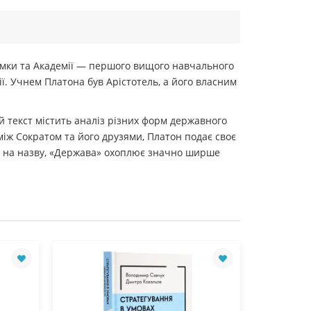
думки та Академії — першого вищого навчального
ії. Учнем Платона був Арістотель, а його власним
ей текст містить аналіз різних форм державного
між Сократом та його друзями, Платон подає своє
и на назву, «Держава» охоплює значно ширше