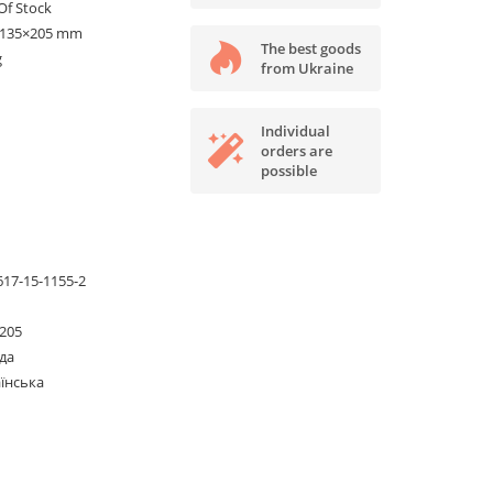
Of Stock
×135×205 mm
The best goods
g
from Ukraine
Individual
orders are
possible
617-15-1155-2
205
да
їнська