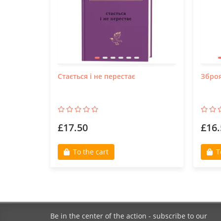
Стається і не перестає
Зброя
£17.50
£16.
To the cart
T
Be in the center of the action - subscribe to our