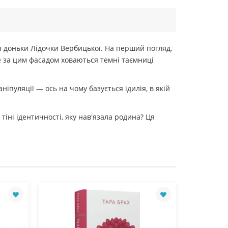
ї доньки Лідочки Вербицької. На перший погляд,
е за цим фасадом ховаються темні таємниці
ніпуляції — ось на чому базується ідилія, в якій
тіні ідентичності, яку нав'язала родина? Ця