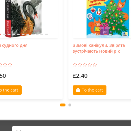
 судного дня
Зимові канікули. Звірята
зустрічають Новий рік
50
£2.40
o the cart
To the cart