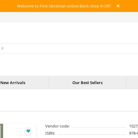
Welcome to First Ukrainian online Book shop in UK!
New Arrivals
Our Best Sellers
Vendor code:
1027
ISBN:
978-