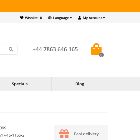
Wishlist:
0
Language
My Account
+44 7863 646 165
0
Specials
Blog
399
Fast delivery
617-15-1155-2