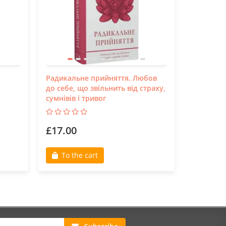
Радикальне прийняття. Любов
Як бажає
до себе, що звільнить від страху,
видання
сумнівів і тривог
£17.00
£13.90
To the cart
To th