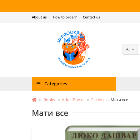
About us
How to order?
Contact us
All
Categories
Books
Adult Books
Fiction
Мати все
Мати все