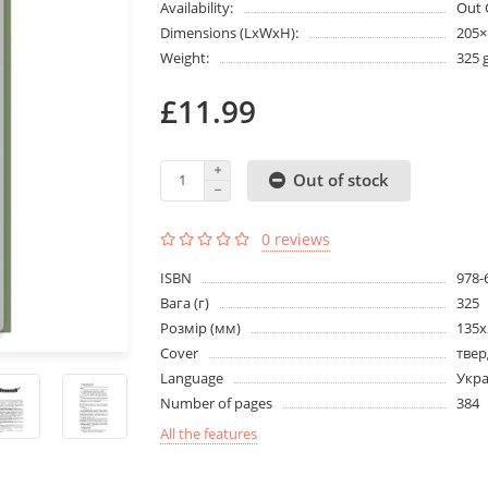
Availability:
Out 
Dimensions (LxWxH):
205
Weight:
325 
£11.99
Out of stock
0 reviews
ISBN
978-
Вага (г)
325
Розмір (мм)
135х
Cover
твер
Language
Укра
Number of pages
384
All the features