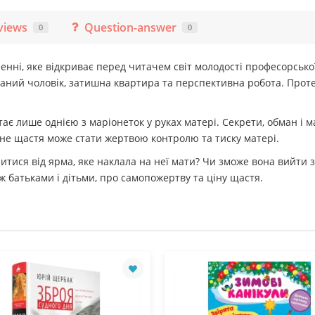
views
Question-answer
0
0
ні, яке відкриває перед читачем світ молодості професорсько
ханий чоловік, затишна квартира та перспективна робота. Прот
ає лише однією з маріонеток у руках матері. Секрети, обман і ма
не щастя може стати жертвою контролю та тиску матері.
итися від ярма, яке наклала на неї мати? Чи зможе вона вийти з 
ж батьками і дітьми, про самопожертву та ціну щастя.