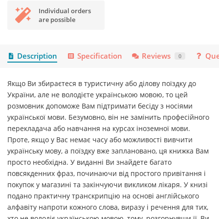
Individual orders
are possible
Description
Specification
Reviews
Que
0
Якщо Ви збираєтеся в туристичну або ділову поїздку до
України, але не володієте українською мовою, то цей
розмовник допоможе Вам підтримати бесіду з носіями
української мови. Безумовно, він не замінить професійного
перекладача або навчання на курсах іноземної мови.
Проте, якщо у Вас немає часу або можливості вивчити
українську мову, а поїздку вже заплановано, ця книжка Вам
просто необхідна. У виданні Ви знайдете багато
повсякденних фраз, починаючи від простого привітання і
покупок у магазині та закінчуючи викликом лікаря. У книзі
подано практичну транскрипцію на основі англійського
алфавіту напроти кожного слова, виразу і речення для тих,
хто не володіє українською мовою, тому, розгорнувши її, Ви