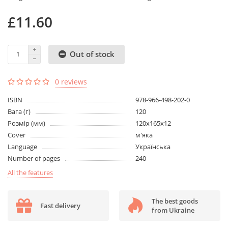
£11.60
Out of stock
0 reviews
ISBN
978-966-498-202-0
Вага (г)
120
Розмір (мм)
120х165х12
Cover
м'яка
Language
Українська
Number of pages
240
All the features
The best goods
Fast delivery
from Ukraine