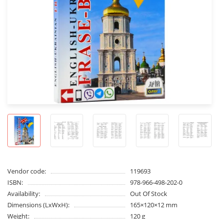
Vendor code:
119693
ISBN:
978-966-498-202-0
Availability:
Out Of Stock
Dimensions (LxWxH):
165×120×12 mm
Weight:
120 g