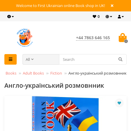
Welcome to First Ukrainian online Book shop in UK!
0
+44 7863 646 165
0
All
Books
Adult Books
Fiction
Англо-український розмовнник
Англо-український розмовнник