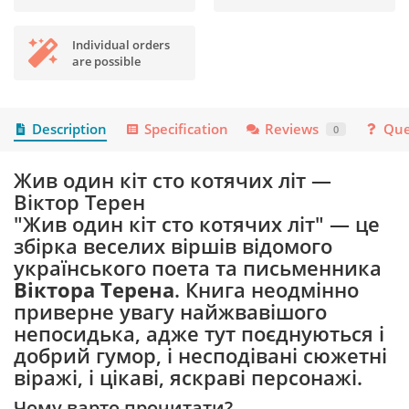
Individual orders
are possible
Description
Specification
Reviews
Que
0
Жив один кіт сто котячих літ —
Віктор Терен
"Жив один кіт сто котячих літ" — це
збірка веселих віршів відомого
українського поета та письменника
Віктора Терена
. Книга неодмінно
приверне увагу найжвавішого
непосидька, адже тут поєднуються і
добрий гумор, і несподівані сюжетні
віражі, і цікаві, яскраві персонажі.
Чому варто прочитати?