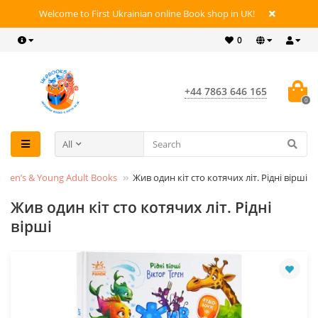
Welcome to First Ukrainian online Book shop in UK!
0
+44 7863 646 165
0
All
ldren’s & Young Adult Books
Жив один кіт сто котячих літ. Рідні вірші
Жив один кіт сто котячих літ. Рідні
вірші