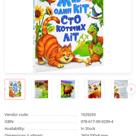
Vendor code:
1029293
ISBN:
978-617-09-9299-4
Availability:
In Stock
Dimensions (LxWxH):
260×200×8 mm