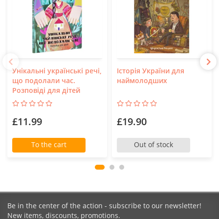
Унікальні українські речі,
Історія України для
що подолали час.
наймолодших
Розповіді для дітей
£11.99
£19.90
To the cart
Out of stock
Be in the center of the action - subscribe to our newsletter!
New items, discounts, promotions.