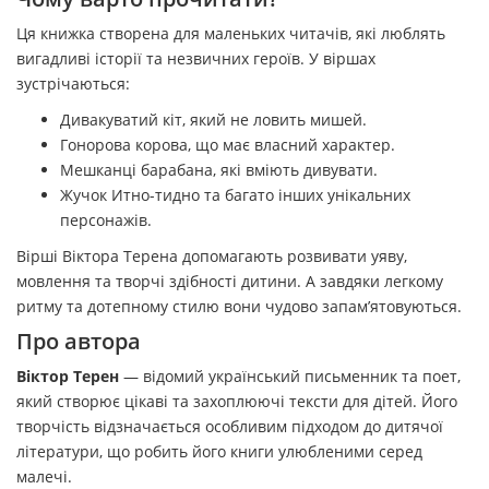
Ця книжка створена для маленьких читачів, які люблять
вигадливі історії та незвичних героїв. У віршах
зустрічаються:
Дивакуватий кіт, який не ловить мишей.
Гонорова корова, що має власний характер.
Мешканці барабана, які вміють дивувати.
Жучок Итно-тидно та багато інших унікальних
персонажів.
Вірші Віктора Терена допомагають розвивати уяву,
мовлення та творчі здібності дитини. А завдяки легкому
ритму та дотепному стилю вони чудово запам’ятовуються.
Про автора
Віктор Терен
— відомий український письменник та поет,
який створює цікаві та захоплюючі тексти для дітей. Його
творчість відзначається особливим підходом до дитячої
літератури, що робить його книги улюбленими серед
малечі.