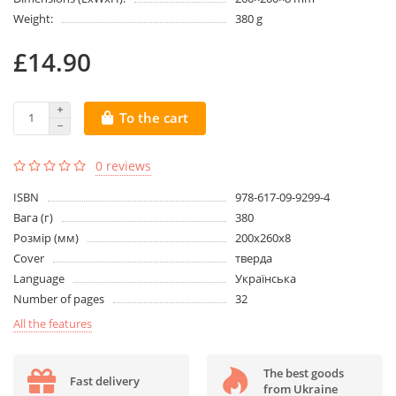
Weight:
380 g
£14.90
To the cart
0 reviews
ISBN
978-617-09-9299-4
Вага (г)
380
Розмір (мм)
200х260х8
Cover
тверда
Language
Українська
Number of pages
32
All the features
The best goods
Fast delivery
from Ukraine