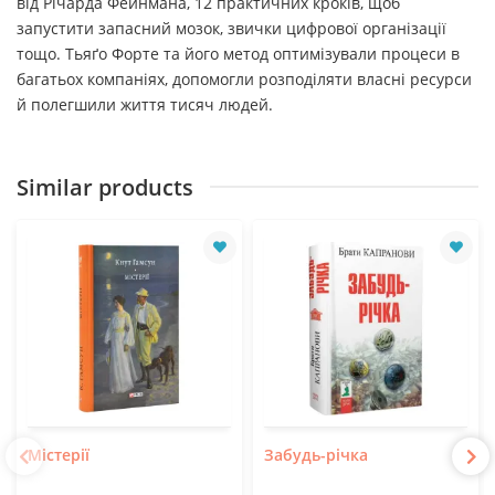
від Річарда Фейнмана, 12 практичних кроків, щоб
запустити запасний мозок, звички цифрової організації
тощо. Тьяґо Форте та його метод оптимізували процеси в
багатьох компаніях, допомогли розподіляти власні ресурси
й полегшили життя тисяч людей.
Similar products
Містерії
Забудь-річка