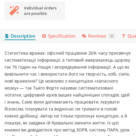
Individual orders
are possible
Description
Specification
Reviews
Que
0
Статистика вражає: офісний працівник 26% часу присвячує
систематизації інформації, а типовий американець щороку
гає 76 годин на пошук і впорядкування інформації. А що як
вивільнити час і використати його на творчість, хобі, сім’ю,
нові враження? Це можливо з концепцією «запасного
мозку» — так Тьяґо Форте називає систематизовані
нотатки, цифровий архів ваших найцінніших спогадів, ідей
і знань. Саме вони допомагають працювати, керувати
бізнесом, планувати та водночас не тримати в голові
кожної дрібниці. Автор не тільки пропонує концепцію, а й
показує, як завдяки їй буквально змінити життя. Із цієї
книжки ви довідаєтеся про метод ЗОРЯ, систему ПАРА, урок