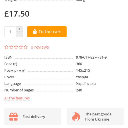
£17.50
To the cart
0 reviews
ISBN
978-617-827-781-9
Вага (г)
360
Розмір (мм)
145x215
Cover
тверда
Language
Українська
Number of pages
240
All the features
The best goods
Fast delivery
from Ukraine