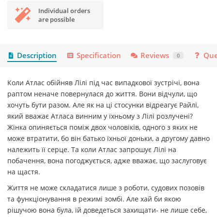
Individual orders
are possible
Description
Specification
Reviews
Que
0
Коли Атлас обійняв Лілі під час випадкової зустрічі, вона
раптом неначе повернулася до життя. Вони відчули, що
хочуть бути разом. Але як на ці стосунки відреагує Райлі,
який вважає Атласа винним у їхньому з Лілі розлучені?
Жінка опиняється поміж двох чоловіків, одного з яких не
може втратити, бо він батько їхньої доньки, а другому давно
належить її серце. Та коли Атлас запрошує Лілі на
побачення, вона погоджується, адже вважає, що заслуговує
на щастя.
Життя не може складатися лише з роботи, судових позовів
та функціонування в режимі зомбі. Але хай би якою
рішучою вона була, їй доведеться захищати- не лише себе,