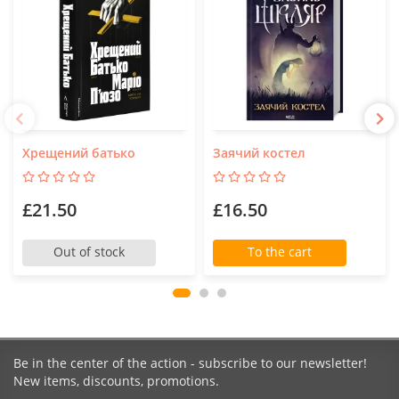
Хрещений батько
Заячий костел
£21.50
£16.50
Out of stock
To the cart
Be in the center of the action - subscribe to our newsletter!
New items, discounts, promotions.