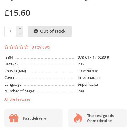
£15.60
Out of stock
0 reviews
ISBN
978-617-17-0289-9
Вага (г)
235
Розмір (мм)
130х200х18
Cover
інтегральна
Language
Українська
Number of pages
288
All the features
The best goods
Fast delivery
from Ukraine