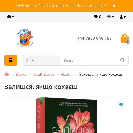
Welcome to First Ukrainian online Book shop in UK!
0
+44 7863 646 165
0
All
Books
Adult Books
Fiction
Залишся, якщо кохаєш
Залишся, якщо кохаєш