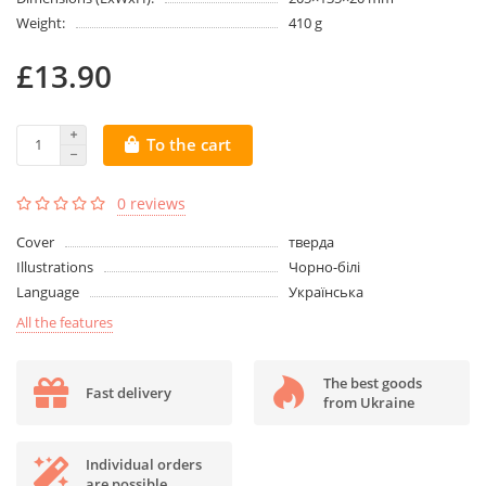
Weight:
410 g
£13.90
To the cart
0 reviews
Cover
тверда
Illustrations
Чорно-білі
Language
Українська
All the features
The best goods
Fast delivery
from Ukraine
Individual orders
are possible