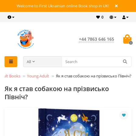
Welcome to First Ukrainian online Book shop in UK!
0
+44 7863 646 165
0
All
Adult Books
Young Adult
Як я став собакою на прізвисько Північ?
Як я став собакою на прізвисько
Північ?