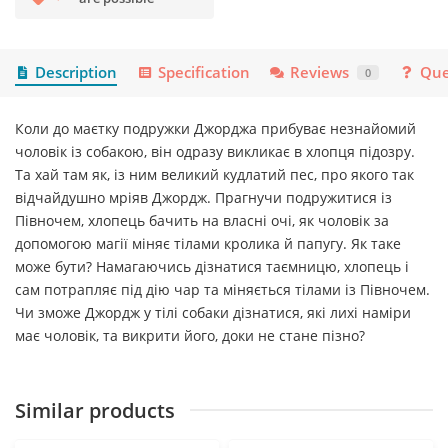
Description
Specification
Reviews
Que
0
Коли до маєтку подружки Джорджа прибуває незнайомий
чоловік із собакою, він одразу викликає в хлопця підозру.
Та хай там як, із ним великий кудлатий пес, про якого так
відчайдушно мріяв Джордж. Прагнучи подружитися із
Півночем, хлопець бачить на власні очі, як чоловік за
допомогою магії міняє тілами кролика й папугу. Як таке
може бути? Намагаючись дізнатися таємницю, хлопець і
сам потрапляє під дію чар та міняється тілами із Півночем.
Чи зможе Джордж у тілі собаки дізнатися, які лихі наміри
має чоловік, та викрити його, доки не стане пізно?
Similar products