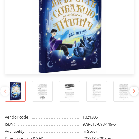
Vendor code:
1021306
ISBN:
978-617-098-119-6
Availability:
In Stock
Dimensions (LxWxH):
205×135×20 mm