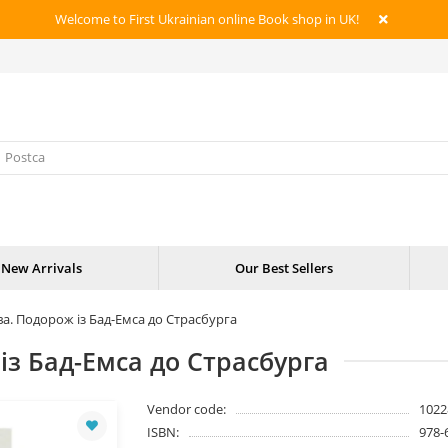
Welcome to First Ukrainian online Book shop in UK!
New Arrivals
Our Best Sellers
а. Подорож із Бад-Емса до Страсбурга
із Бад-Емса до Страсбурга
Vendor code:
1022
ISBN:
978-