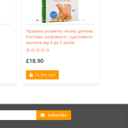
Правила розвитку мозку дитини.
Сватання
Ростимо розумного і щасливого
малюка від 0 до 5 років
£18.90
£14.80
To the cart
To th
Subscribe