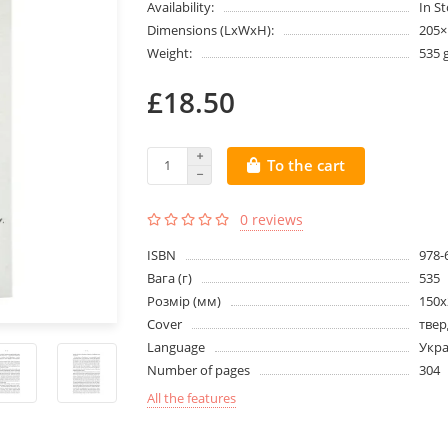
Availability:
In S
Dimensions (LxWxH):
205
Weight:
535 
£18.50
To the cart
0 reviews
ISBN
978-
Вага (г)
535
Розмір (мм)
150х
Cover
твер
Language
Укра
Number of pages
304
All the features