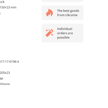
tock
×150×23 mm
The best goods
g
from Ukraine
Individual
orders are
possible
617-17-0198-4
205х23
да
їнська