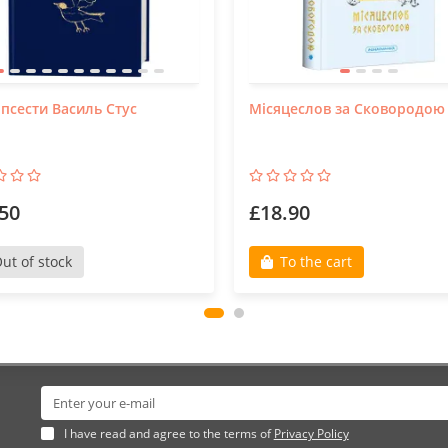
псести Василь Стус
Місяцеслов за Сковородою
50
£18.90
ut of stock
To the cart
I have read and agree to the terms of
Privacy Policy