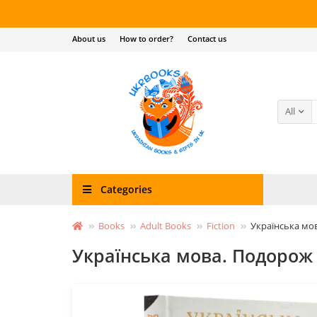
About us
How to order?
Contact us
All
Categories
Books
Adult Books
Fiction
Українська мов
Українська мова. Подорож 