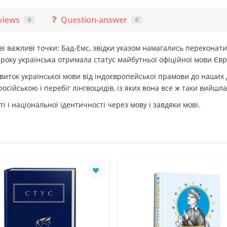
views
Question-answer
0
0
ві важливі точки: Бад-Емс, звідки указом намагались переконати 
2 року українська отримала статус майбутньої офіційної мови Єв
ток української мови від індоєвропейської прамови до наших дн
сійською і перебіг лінгвоцидів, із яких вона все ж таки вийш
 і національної ідентичності через мову і завдяки мові.