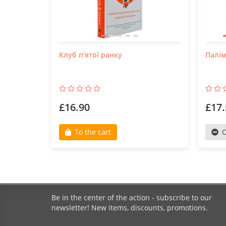
Клуб п’ятої ранку
Палім
£16.90
£17.
To the cart
O
Be in the center of the action - subscribe to our
newsletter! New items, discounts, promotions.