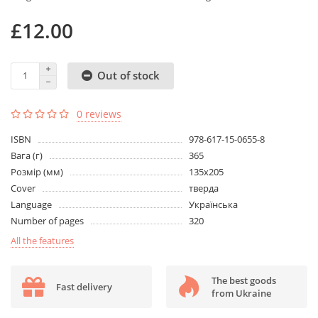
£12.00
Out of stock
0 reviews
ISBN
978-617-15-0655-8
Вага (г)
365
Розмір (мм)
135х205
Cover
тверда
Language
Українська
Number of pages
320
All the features
The best goods
Fast delivery
from Ukraine