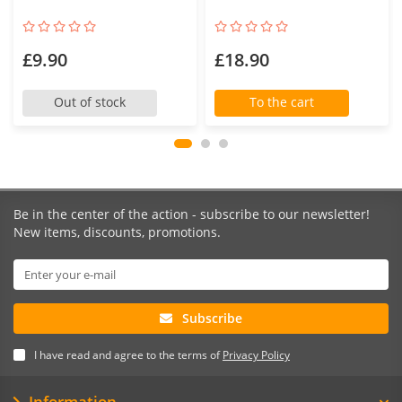
£9.90
£18.90
Out of stock
To the cart
Be in the center of the action - subscribe to our newsletter!
New items, discounts, promotions.
Subscribe
I have read and agree to the terms of
Privacy Policy
Information