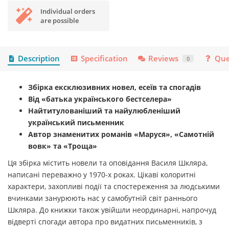
Individual orders
are possible
Description
Specification
Reviews
Que
0
Збірка ексклюзивних новел, есеїв та спогадів
Від «батька українського бестселера»
Найтитулованіший та найулюбленіший
український письменник
Автор знаменитих романів «Маруся», «Самотній
вовк» та «Троща»
Ця збірка містить новели та оповідання Василя Шкляра,
написані переважно у 1970-х роках. Цікаві колоритні
характери, захопливі події та спостереження за людськими
вчинками занурюють нас у самобутній світ раннього
Шкляра. До книжки також увійшли неординарні, напрочуд
відверті спогади автора про видатних письменників, з