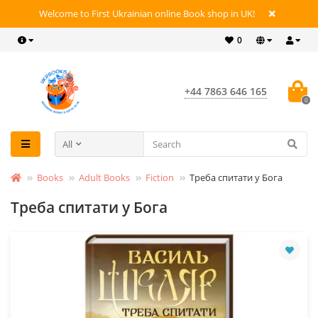
Welcome to First Ukrainian online Book shop in UK!
0
+44 7863 646 165
0
All
Books
Adult Books
Fiction
Треба спитати у Бога
Треба спитати у Бога