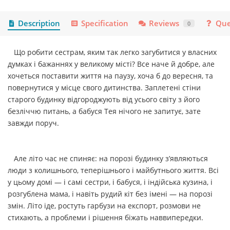
Description
Specification
Reviews
Que
0
Що робити сестрам, яким так легко загубитися у власних
думках і бажаннях у великому місті? Все наче й добре, але
хочеться поставити життя на паузу, хоча б до вересня, та
повернутися у місце свого дитинства. Заплетені стіни
старого будинку відгороджують від усього світу з його
безліччю питань, а бабуся Тея нічого не запитує, зате
завжди поруч.
Але літо час не спиняє: на порозі будинку з’являються
люди з колишнього, теперішнього і майбутнього життя. Всі
у цьому домі — і самі сестри, і бабуся, і індійська кузина, і
розгублена мама, і навіть рудий кіт без імені — на порозі
змін. Літо іде, ростуть гарбузи на експорт, розмови не
стихають, а проблеми і рішення біжать наввипередки.