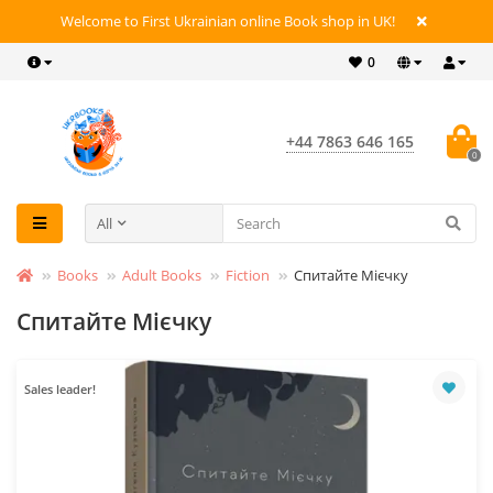
Welcome to First Ukrainian online Book shop in UK!
0
+44 7863 646 165
0
All
Books
Adult Books
Fiction
Спитайте Мієчку
Спитайте Мієчку
Sales leader!