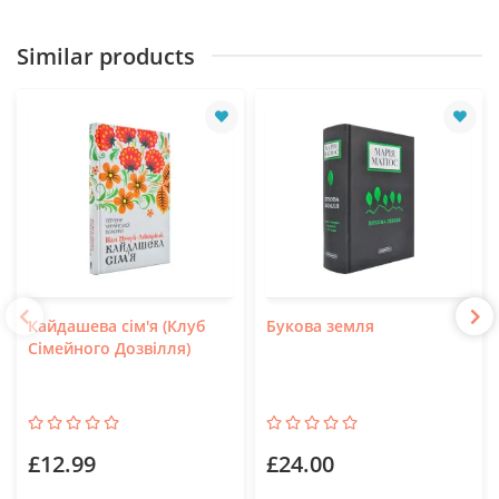
Similar products
Кайдашева сім'я (Клуб
Букова земля
Сімейного Дозвілля)
£12.99
£24.00