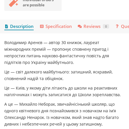
are possible
Description
Specification
Reviews
Que
0
Володимир Аренєв — автор 30 книжок, лауреат
міжнародних премій — пропонує сповнену пригод і
непростих питань науково-фантастичну повість для
підлітків про Україну майбутнього.
Це — світ далекого майбутнього: затишний, яскравий,
сповнений надій та обіцянок.
Це — Київ, у якому діти літають до школи на реактивних
наплічниках і можуть записатися до Школи зореплавства.
А це — Михайло Неборак, звичайнісінький школяр, що
одного квітневого дня познайомився з новачком на ім’я
Олександр Ненарок. Із новачком, який знав надто багато
дивних і небезпечних речей у цьому затишному,