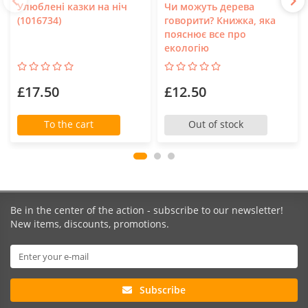
Улюблені казки на ніч
Чи можуть дерева
(1016734)
говорити? Книжка, яка
пояснює все про
екологію
£17.50
£12.50
To the cart
Out of stock
Be in the center of the action - subscribe to our newsletter!
New items, discounts, promotions.
Subscribe