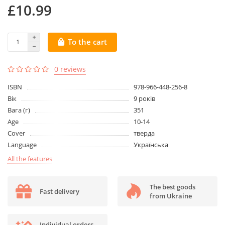
£10.99
To the cart
0 reviews
ISBN
978-966-448-256-8
Вік
9 років
Вага (г)
351
Age
10-14
Cover
тверда
Language
Українська
All the features
The best goods
Fast delivery
from Ukraine
Individual orders