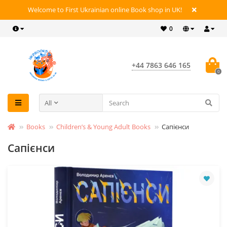
Welcome to First Ukrainian online Book shop in UK!
0
+44 7863 646 165
0
All
Books
Children’s & Young Adult Books
Сапієнси
Сапієнси