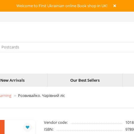
Welcome to First Ukrainian online Book shop in UK!
New Arrivals
Our Best Sellers
earning
Розвивайко. Чарівний ліс
Vendor code:
1018
ISBN:
9789