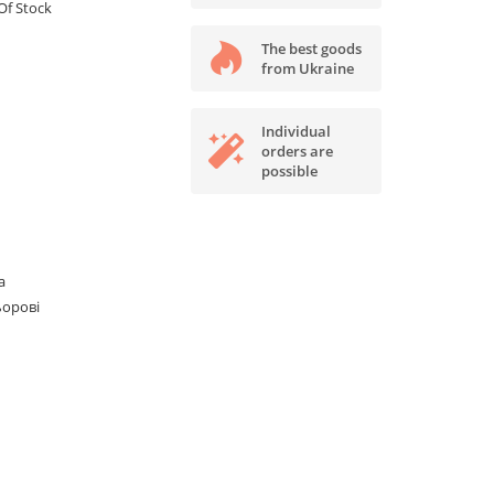
Of Stock
The best goods
from Ukraine
Individual
orders are
possible
а
ьорові