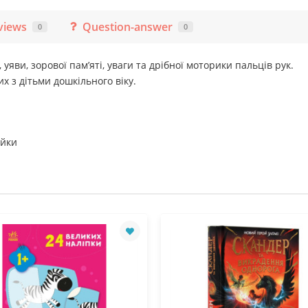
views
Question-answer
0
0
яви, зорової пам’яті, уваги та дрібної моторики пальців рук.
 з дітьми дошкільного віку.
ейки