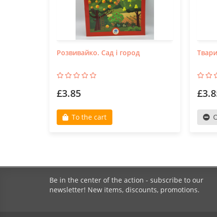
Розвивайко. Сад і город
Твар
£3.85
£3.8
To the cart
O
Be in the center of the action - subscribe to our
newsletter! New items, discounts, promotions.