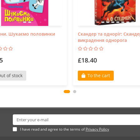
ини. Шукаємо половинки
Скандер та одноріг: Сканде
викрадення однорога
5
£18.40
ut of stock
To the cart
I have read and agree to the terms of
Privacy Policy