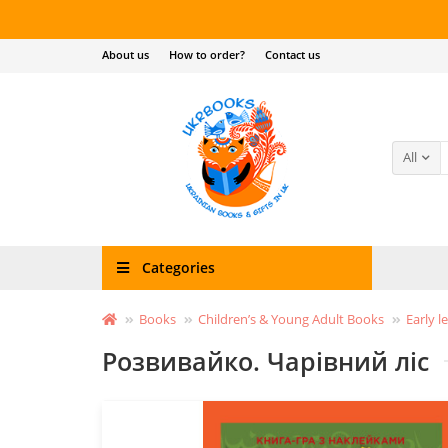
About us
How to order?
Contact us
All
Categories
Books
Children’s & Young Adult Books
Early l
Розвивайко. Чарівний ліс