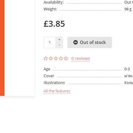
Availability:
Out 
Weight:
98 g
£3.85
Out of stock
0 reviews
Age
0-3
Cover
м'як
Illustrations
Кол
All the features