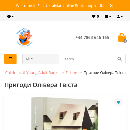
Welcome to First Ukrainian online Book shop in UK!
0
+44 7863 646 165
0
All
Children’s & Young Adult Books
Fiction
Пригоди Олівера Твіста
Пригоди Олівера Твіста