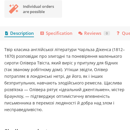
Individual orders
are possible
Description
Specification
Reviews
Que
0
Твір класика англійської літератури Чарльза Дікенса (1812–
1870) розповідає про злигодні та поневіряння маленького
сироти Олівера Твіста, який виріс у притулку для бідних
(так званому робітному домі). Утікши звідти, Олівер
потрапляє в лондонські нетрі, де його, як і інших
безпритульних, навчають злодійського ремесла. Щаслива
розв’язка — Олівера рятує «ідеальний джентльмен», містер
Браунлоу, — підтверджує оптимістичну впевненість
письменника в перемозі людяності й добра над злом і
несправедливістю.