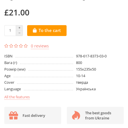
£21.00
To the cart
0 reviews
ISBN
978-617-8373-03-0
Вага (г)
800
Розмір (мм)
155х235х50
Age
10-14
Cover
тверда
Language
Українська
All the features
The best goods
Fast delivery
from Ukraine