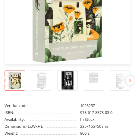
Vendor code:
1023257
ISBN:
978-617-8373-03-0
Availability:
In Stock
Dimensions (LxWxH):
235×155×50 mm
Weight:
800 g