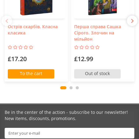
Острів скарбів. Класна
Перша справа Сашка
класика
Сірого. Злочин на
мільйон
£17.20
£12.99
To the cart
Out of stock
Be in the center of the action - subscribe to our newsletter!
New items, discounts, promotions.