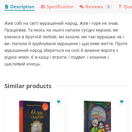
Description
Specification
Reviews
Que
0
Жив собі на світі мурашиний народ. Жив і горя не знав.
Працював. Та якось на нього напали сусідні мурахи, які
клялися в братній любові, які казали, ми такі мурашки, як і
ви. Напали й зруйнували мурашник і щасливе життя. Проте
мурашиний народ збереться на силі й вижене ворога з
рідної землі. Є в казці і втрати, і подвиг, і кохання, і
щасливий кінець.
Similar products