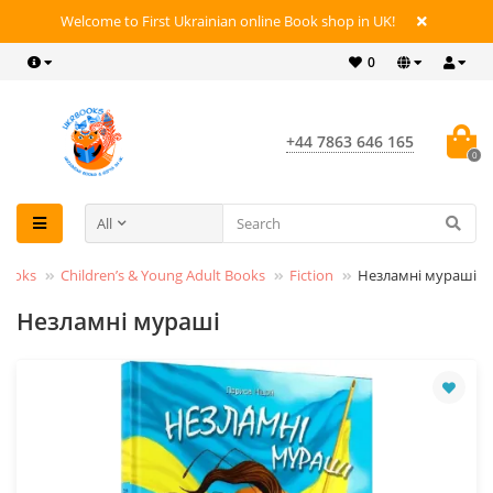
Welcome to First Ukrainian online Book shop in UK!
0
+44 7863 646 165
0
All
Books
Children’s & Young Adult Books
Fiction
Незламні мураші
Незламні мураші