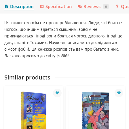
Description
Specification
Reviews
Que
0
Ця книжка зовсім не про перебільшення. Люди, які бояться
чогось, що іншим здається смішним, зовсім не
прикидаються. Іноді вони бояться чогось дивного. Іноді це
дивує навіть їх самих. Науковці описали та дослідили аж
сімсот фобій. Ця книжка розповість вам про багато з них.
Ласкаво просимо до світу фобій!
Similar products