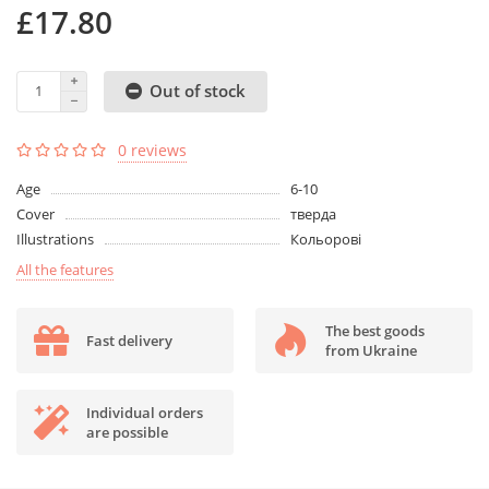
£17.80
Out of stock
0 reviews
Age
6-10
Cover
тверда
Illustrations
Кольорові
All the features
The best goods
Fast delivery
from Ukraine
Individual orders
are possible