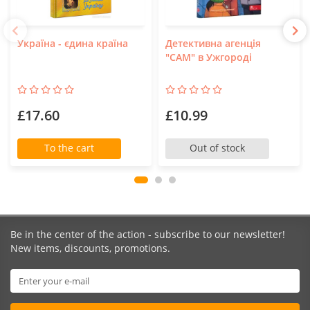
Україна - єдина країна
Детективна агенція
"САМ" в Ужгороді
£17.60
£10.99
To the cart
Out of stock
Be in the center of the action - subscribe to our newsletter!
New items, discounts, promotions.