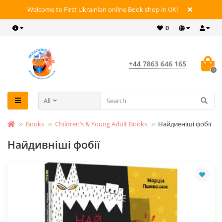
Welcome to First Ukrainian online Book shop in UK!
0
+44 7863 646 165
0
All
Books
Children’s & Young Adult Books
Найдивніші фобії
Найдивніші фобії