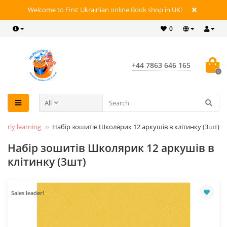
Welcome to First Ukrainian online Book shop in UK!
0
+44 7863 646 165
0
All
Early learning
Набір зошитів Школярик 12 аркушів в клітинку (3шт)
Набір зошитів Школярик 12 аркушів в
клітинку (3шт)
Sales leader!