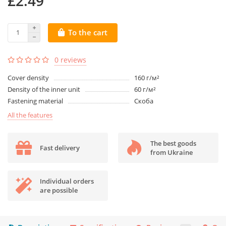
£2.49
To the cart
0 reviews
Cover density
160 г/м²
Density of the inner unit
60 г/м²
Fastening material
Скоба
All the features
The best goods
Fast delivery
from Ukraine
Individual orders
are possible