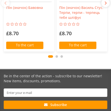
Пін (значок) Бавовна
Пін (значок) Василь Стус.
Терпи, терпи - терпець
тебе шліфує
£8.70
£8.70
To the cart
To the cart
Be in the center of the action - subscribe to our newsletter!
New items, discounts, promotions.
Subscribe