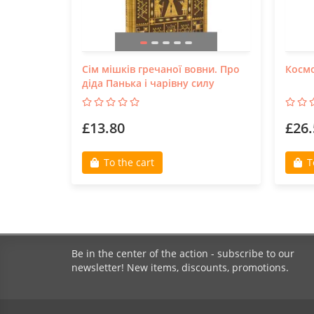
Сім мішків гречаної вовни. Про
Космо
діда Панька і чарівну силу
£13.80
£26.
To the cart
T
Be in the center of the action - subscribe to our
newsletter! New items, discounts, promotions.