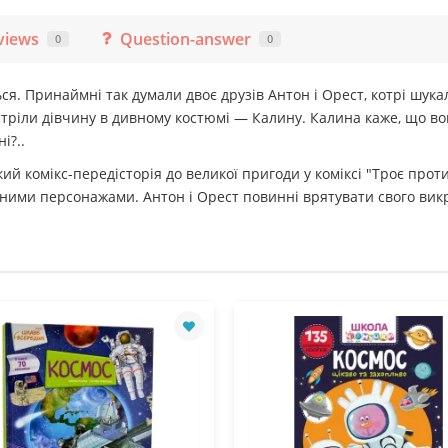
views
Question-answer
0
0
ься. Принаймні так думали двоє друзів Антон і Орест, котрі шу
тріли дівчину в дивному костюмі — Калину. Калина каже, що вон
і?..
кий комікс-передісторія до великої пригоди у коміксі "Троє прот
тними персонажами. Антон і Орест повинні врятувати свого викр