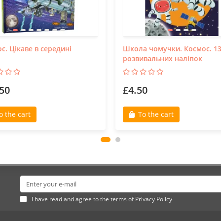
с. Цікаве в середині
Школа чомучки. Космос. 1
розвивальних наліпок
50
£4.50
o the cart
To the cart
I have read and agree to the terms of
Privacy Policy