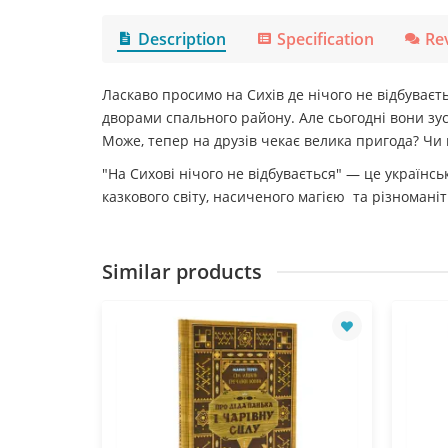
Description
Specification
Re
Ласкаво просимо на Сихів де нічого не відбуваєт
дворами спального району. Але сьогодні вони зус
Може, тепер на друзів чекає велика пригода? Чи н
"На Сихові нічого не відбувається" — це українсь
казкового світу, насиченого магією та різномані
Similar products