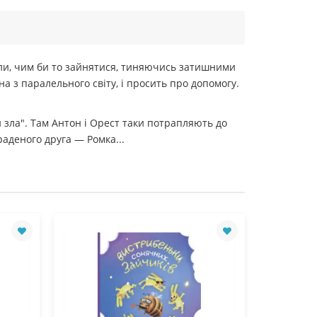
кали, чим би то зайнятися, тиняючись затишними
а з паралельного світу, і просить про допомогу.
и зла". Там Антон і Орест таки потрапляють до
аденого друга — Ромка...