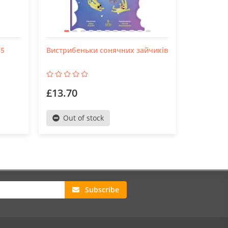
35
Вистрибеньки сонячних зайчиків
Корисні к
вередува
£13.70
£7.99
Out of stock
To th
Subscribe