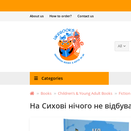
About us
How to order?
Contact us
All
Categories
Books
Children’s & Young Adult Books
Fiction
На Сихові нічого не відбув