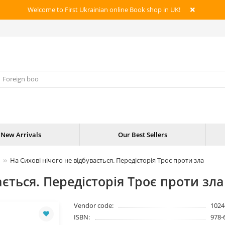
Welcome to First Ukrainian online Book shop in UK!
New Arrivals
Our Best Sellers
На Сихові нічого не відбувається. Передісторія Троє проти зла
ається. Передісторія Троє проти зла
Vendor code:
1024
ISBN:
978-