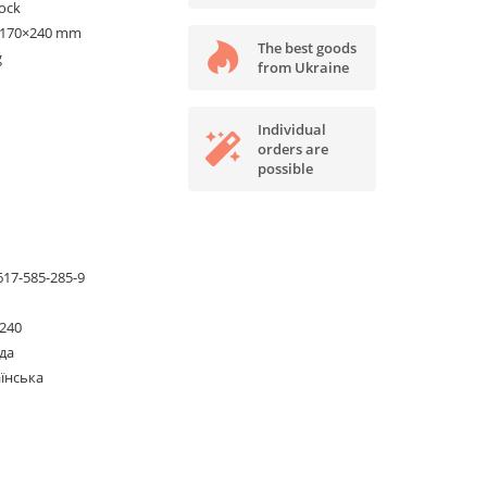
tock
×170×240 mm
The best goods
g
from Ukraine
Individual
orders are
possible
617-585-285-9
240
да
їнська