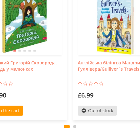
акий Григорій Сковорода.
Англійська білінгва Мандри
дь у малюнках
Ґуллівера/Gulliver`s Travels
90
£6.99
o the cart
Out of stock