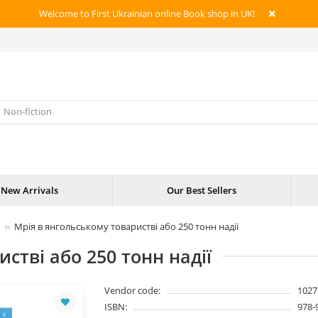
Welcome to First Ukrainian online Book shop in UK!
New Arrivals
Our Best Sellers
Мрія в янгольському товаристві або 250 тонн надії
стві або 250 тонн надії
Vendor code:
1027
ISBN:
978-