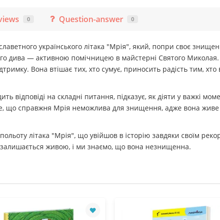
views
Question-answer
0
0
аветного українського літака "Мрія", який, попри своє знищення
ого дива — активною помічницею в майстерні Святого Миколая.
тримку. Вона втішає тих, хто сумує, приносить радість тим, хто в
ить відповіді на складні питання, підказує, як діяти у важкі мом
те, що справжня Мрія неможлива для знищення, адже вона живе в 
ольоту літака "Мрія", що увійшов в історію завдяки своїм рекорд
 залишається живою, і ми знаємо, що вона незнищенна.