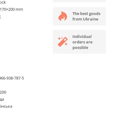
tock
×170×200 mm
The best goods
g
from Ukraine
Individual
orders are
possible
966-938-787-5
200
да
їнська