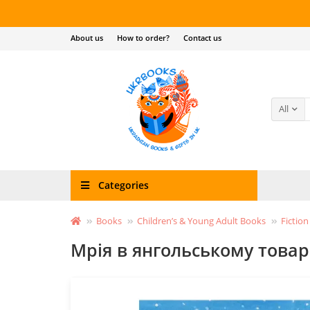
About us
How to order?
Contact us
All
Categories
Books
Children’s & Young Adult Books
Fiction
Мрія в янгольському товари