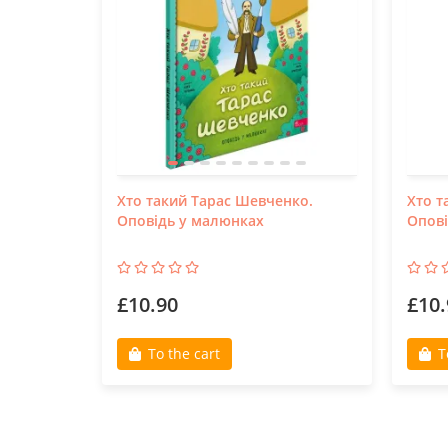
Хто такий Тарас Шевченко.
Хто т
Оповідь у малюнках
Опові
£10.90
£10.
To the cart
T