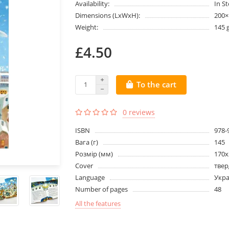
Availability:
In S
Dimensions (LxWxH):
200
Weight:
145 
£4.50
To the cart
0 reviews
ISBN
978-
Вага (г)
145
Розмір (мм)
170х
Cover
твер
Language
Укра
Number of pages
48
All the features