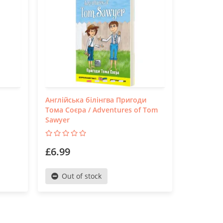
Англійська білінгва Пригоди
Українськ
Тома Соєра / Adventures of Tom
Sawyer
£6.99
£12.50
Out of stock
Out o