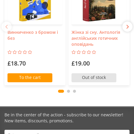
Винниченко з бромом і
Жінка зі сну. Антологія
без
англійських готичних
оповідань
£18.70
£19.00
To the cart
Out of stock
Be in the center of the action - subscribe to our newsletter!
New items, discounts, promotions.