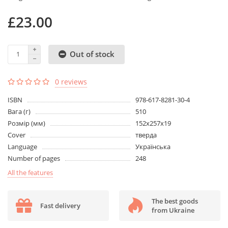
£23.00
Out of stock
0 reviews
ISBN
978-617-8281-30-4
Вага (г)
510
Розмір (мм)
152х257х19
Cover
тверда
Language
Українська
Number of pages
248
All the features
The best goods
Fast delivery
from Ukraine