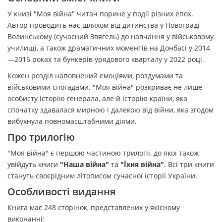
У книзі "Моя війна" читач порине у події різних епох.
Автор проводить нас шляхом від дитинства у Новограді-
Волинському (сучасний Звягель) до навчання у військовому
училищі, а також драматичних моментів на Донбасі у 2014
—2015 роках та бункерів урядового кварталу у 2022 році.
Кожен розділ наповнений емоціями, роздумами та
військовими спогадами. "Моя війна" розкриває не лише
особисту історію генерала, але й історію країни, яка
спочатку здавалася мирною і далекою від війни, яка згодом
вибухнула повномасштабними діями.
Про трилогію
"Моя війна" є першою частиною трилогії, до якої також
увійдуть книги
"Наша війна"
та
"Їхня війна"
. Всі три книги
стануть своєрідним літописом сучасної історії України.
Особливості видання
Книга має 248 сторінок, представлених у якісному
виконанні: