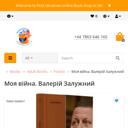
Welcome to First Ukrainian online Book shop in UK!
0
+44 7863 646 165
0
All
Books
Adult Books
Fiction
Моя війна. Валерій Залужний
Моя війна. Валерій Залужний
Sales leader!