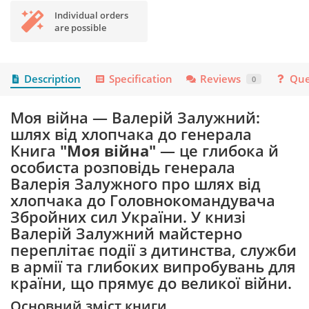
Individual orders
are possible
Description
Specification
Reviews
Que
0
Моя війна — Валерій Залужний:
шлях від хлопчака до генерала
Книга
"Моя війна"
— це глибока й
особиста розповідь генерала
Валерія Залужного про шлях від
хлопчака до Головнокомандувача
Збройних сил України. У книзі
Валерій Залужний майстерно
переплітає події з дитинства, служби
в армії та глибоких випробувань для
країни, що прямує до великої війни.
Основний зміст книги