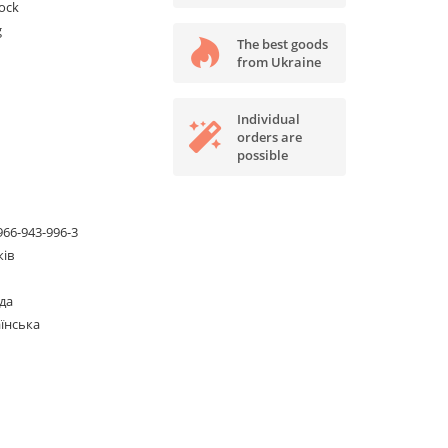
tock
g
The best goods
from Ukraine
Individual
orders are
possible
966-943-996-3
ків
да
їнська