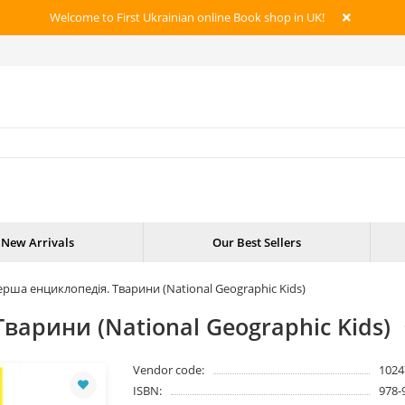
Welcome to First Ukrainian online Book shop in UK!
New Arrivals
Our Best Sellers
рша енциклопедія. Тварини (National Geographic Kids)
варини (National Geographic Kids)
Vendor code:
1024
ISBN:
978-