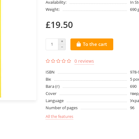
Availability:
In S
Weight:
690 
£19.50
To the cart
0 reviews
ISBN
978-
Вік
5 ро
Вага (г)
690
Cover
твер
Language
Укра
Number of pages
96
All the features