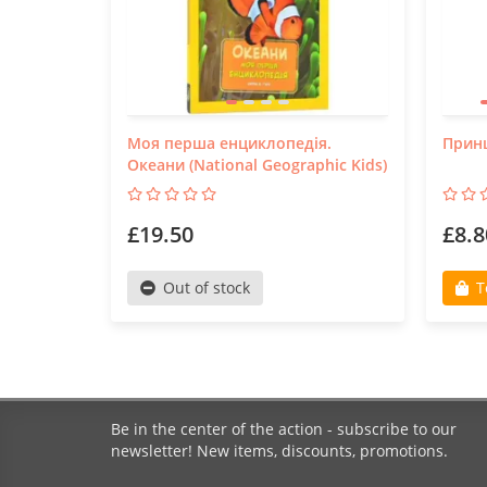
Моя перша енциклопедія.
Принц
Океани (National Geographic Kids)
£19.50
£8.8
Out of stock
T
Be in the center of the action - subscribe to our
newsletter! New items, discounts, promotions.