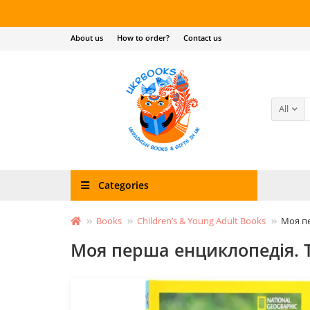
About us
How to order?
Contact us
All
Categories
Books
Children’s & Young Adult Books
Моя пе
Моя перша енциклопедія. Т