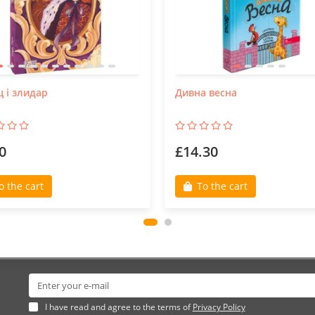
 і злидар
Дивна весна
0
£14.30
o the cart
To the cart
I have read and agree to the terms of
Privacy Policy