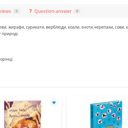
views
Question-answer
0
0
 леви, жирафи, сурикати, верблюди, коали, єноти,черепахи, сови
 природі.
орінці.