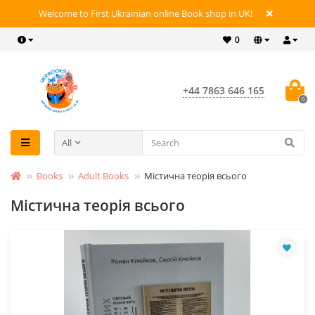
Welcome to First Ukrainian online Book shop in UK!
0
+44 7863 646 165
0
All
Books
Adult Books
Містична теорія всього
Містична теорія всього