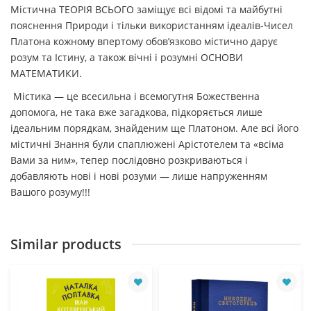
Містична ТЕОРІЯ ВСЬОГО заміщує всі відомі та майбутні
пояснення Природи і тільки використанням ідеалів-Чисел
Платона кожному впертому обов’язково містично дарує
розум та Істину, а також вічні і розумні ОСНОВИ
МАТЕМАТИКИ.
Містика — це всесильна і всемогутня Божественна
допомога, не така вже загадкова, підкоряється лише
ідеальним порядкам, знайденим ще Платоном. Але всі його
містичні Знання були спаплюжені Арістотелем та «всіма
Вами за ним», тепер послідовно розкриваються і
добавляють нові і нові розуми — лише напруженням
Вашого розуму!!!
Similar products