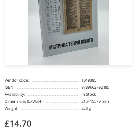
Vendor code:
1019385
ISBN:
9789662792485
Availability:
In Stock
Dimensions (LxWxH):
215×155×9 mm
Weight:
220 g
£14.70