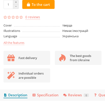
To the cart
0 reviews
Cover
тверда
Illustrations
Немає ілюстрацій
Language
Українська
All the features
The best goods
Fast delivery
from Ukraine
Individual orders
are possible
Description
Specification
Reviews
Que
0