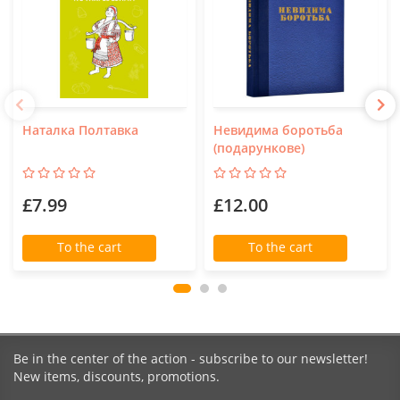
Наталка Полтавка
Невидима боротьба
(подарункове)
£7.99
£12.00
To the cart
To the cart
Be in the center of the action - subscribe to our newsletter!
New items, discounts, promotions.