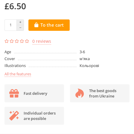
£6.50
To the cart
0 reviews
Age
3-6
Cover
м'яка
Illustrations
Кольорові
All the features
The best goods
Fast delivery
from Ukraine
Individual orders
are possible