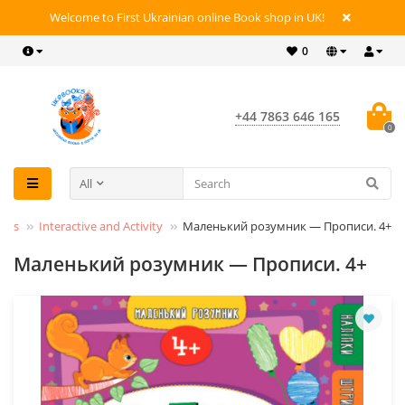
Welcome to First Ukrainian online Book shop in UK!
0
+44 7863 646 165
0
All
ooks
Interactive and Activity
Маленький розумник — Прописи. 4+
Маленький розумник — Прописи. 4+