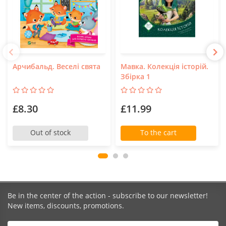
Арчибальд. Веселі свята
Мавка. Колекція історій.
Збірка 1
£8.30
£11.99
Out of stock
To the cart
Be in the center of the action - subscribe to our newsletter!
New items, discounts, promotions.