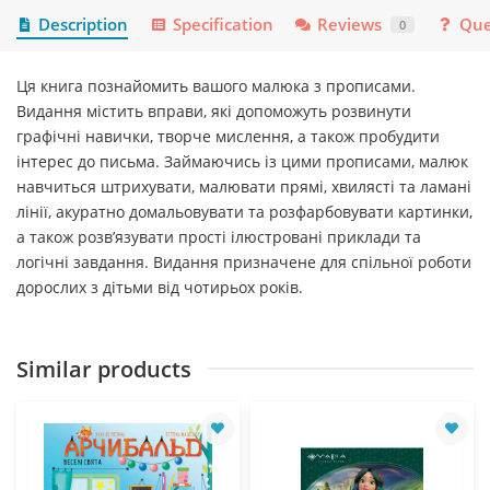
Description
Specification
Reviews
Que
0
Ця книга познайомить вашого малюка з прописами.
Видання містить вправи, які допоможуть розвинути
графічні навички, творче мислення, а також пробудити
інтерес до письма. Займаючись із цими прописами, малюк
навчиться штрихувати, малювати прямі, хвилясті та ламані
лінії, акуратно домальовувати та розфарбовувати картинки,
а також розв’язувати прості ілюстровані приклади та
логічні завдання. Видання призначене для спільної роботи
дорослих з дітьми від чотирьох років.
Similar products