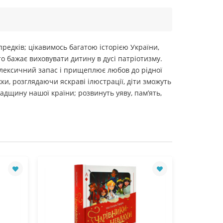
предків; цікавимось багатою історією України,
то бажає виховувати дитину в дусі патріотизму.
є лексичний запас і прищеплює любов до рідної
и, розглядаючи яскраві ілюстрації, діти зможуть
адщину нашої країни; розвинуть уяву, пам’ять,