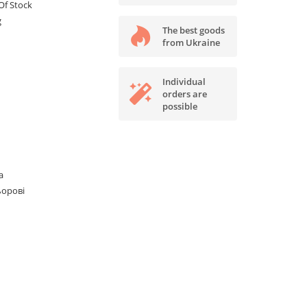
Of Stock
g
The best goods
from Ukraine
Individual
orders are
possible
а
ьорові