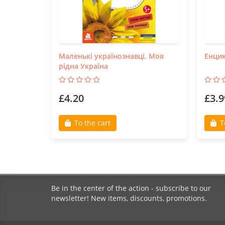
Маленькі українознавці. Моя
Енцик
рідна Україна
£4.20
£3.9
To the cart
T
Be in the center of the action - subscribe to our
newsletter! New items, discounts, promotions.