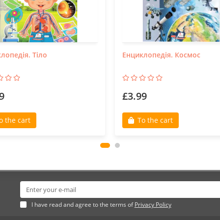
лопедія. Тіло
Енциклопедія. Космос
9
£3.99
o the cart
To the cart
I have read and agree to the terms of
Privacy Policy