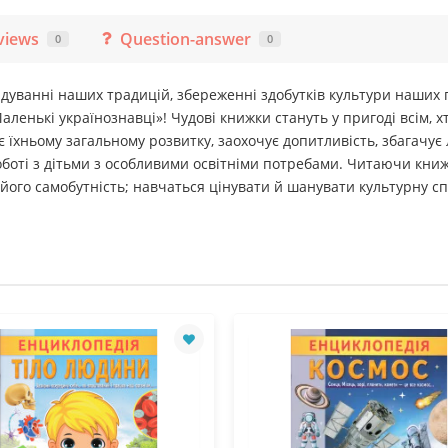
views
Question-answer
0
0
гадуванні наших традицій, збереженні здобутків культури наших 
ленькі українознавці»! Чудові книжки стануть у пригоді всім, х
яє їхньому загальному розвитку, заохочує допитливість, збагачу
боті з дітьми з особливими освітніми потребами. Читаючи книжк
 його самобутність; навчаться цінувати й шанувати культурну сп