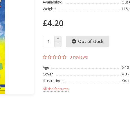
Availability:
Out 
Weight:
115 
£4.20
Out of stock
0 reviews
Age
6-10
Cover
м'як
Illustrations
Кол
All the features