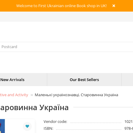
Welcome to First Ukrainian online Book shop in UK!
New Arrivals
Our Best Sellers
tive and Activity
Маленькі українознавці. Старовинна Україна
таровинна Україна
Vendor code:
1021
ISBN:
978-