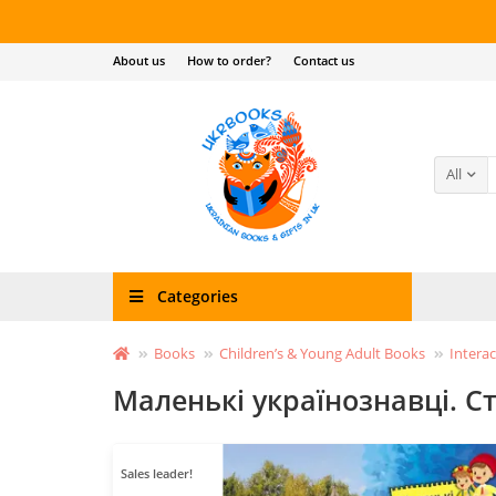
About us
How to order?
Contact us
All
Categories
Books
Children’s & Young Adult Books
Interac
Маленькі українознавці. С
Sales leader!