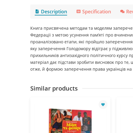
Description
Specification
Re
Книга присвячена методам та моделям запереченн
Федерації з метою усунення пам’яті про вчинени
проаналізовано етапи, які пройшло заперечення 
яку заперечення Голодомору відіграє у підживлюв
прихильників антизахідного політичного курсу п
матеріал дає підстави зробити висновок про те,
отже, й формою заперечення права українців на
Similar products