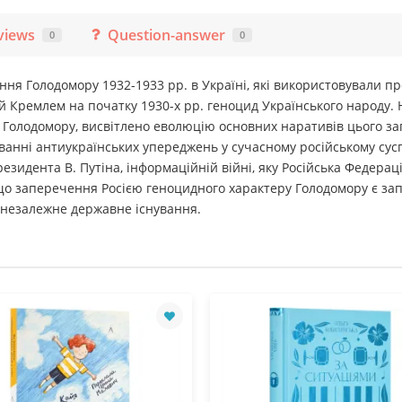
views
Question-answer
0
0
я Голодомору 1932-1933 рр. в Україні, які використовували пр
й Кремлем на початку 1930-х рр. геноцид Українського народу.
Голодомору, висвітлено еволюцію основних наративів цього зап
анні антиукраїнських упереджень у сучасному російському суспі
резидента В. Путіна, інформаційній війні, яку Російська Федер
 що заперечення Росією геноцидного характеру Голодомору є зап
 незалежне державне існування.