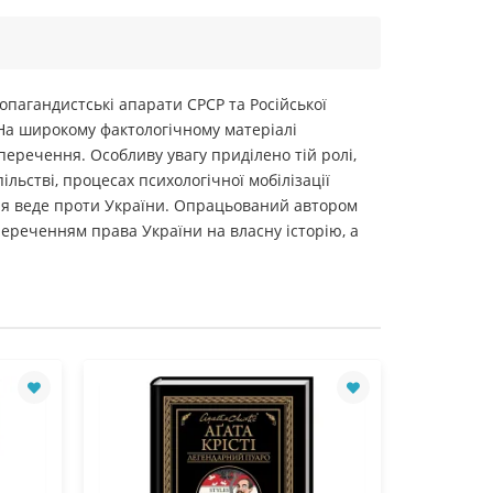
опагандистські апарати СРСР та Російської
 На широкому фактологічному матеріалі
еречення. Особливу увагу приділено тій ролі,
льстві, процесах психологічної мобілізації
ація веде проти України. Опрацьований автором
ереченням права України на власну історію, а