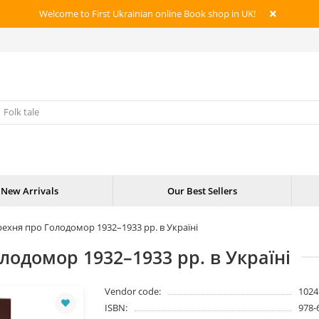
Welcome to First Ukrainian online Book shop in UK!
New Arrivals
Our Best Sellers
ехня про Голодомор 1932–1933 рр. в Україні
лодомор 1932–1933 рр. в Україні
Vendor code:
1024
ISBN:
978-