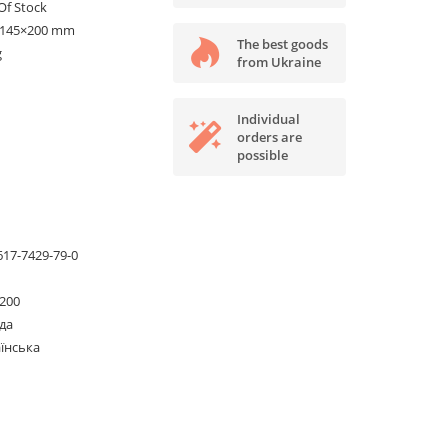
Of Stock
×145×200 mm
The best goods
g
from Ukraine
Individual
orders are
possible
617-7429-79-0
200
да
їнська