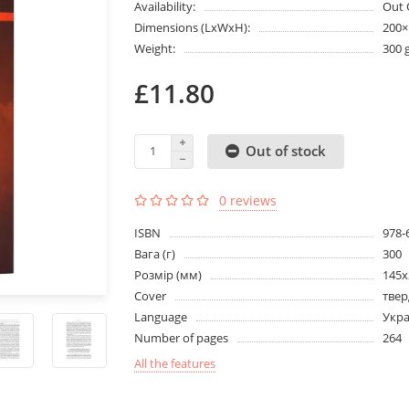
Availability:
Out 
Dimensions (LxWxH):
200
Weight:
300 
£11.80
Out of stock
0 reviews
ISBN
978-
Вага (г)
300
Розмір (мм)
145х
Cover
твер
Language
Укра
Number of pages
264
All the features