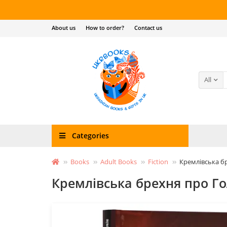
About us
How to order?
Contact us
All
Categories
Books
Adult Books
Fiction
Кремлівська бр
Кремлівська брехня про Го