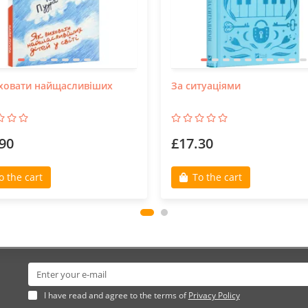
ховати найщасливіших
За ситуаціями
90
£17.30
o the cart
To the cart
I have read and agree to the terms of
Privacy Policy