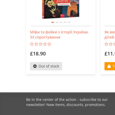
Міфи та фейки з Історії України.
Як ви
33 спростування
дітей
£18.90
£11.
Out of stock
T
Be in the center of the action - subscribe to our
newsletter! New items, discounts, promotions.