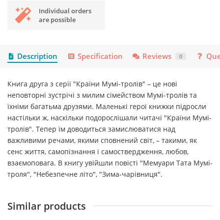
Individual orders
are possible
Description
Specification
Reviews
Que
0
Книга друга з серії "Країни Мумі-тролів" – це нові
неповторні зустрічі з милим сімейством Мумі-тролів та
їхніми багатьма друзями. Маленькі герої книжки підросли
настільки ж, наскільки подорослішали читачі "Країни Мумі-
тролів". Тепер їм доводиться замислюватися над
важливими речами, якими сповнений світ, – такими, як
сенс життя, самопізнання і самоствердження, любов,
взаємоповага. В книгу увійшли повісті "Мемуари Тата Мумі-
троля", "Небезпечне літо", "Зима-чарівниця".
Similar products