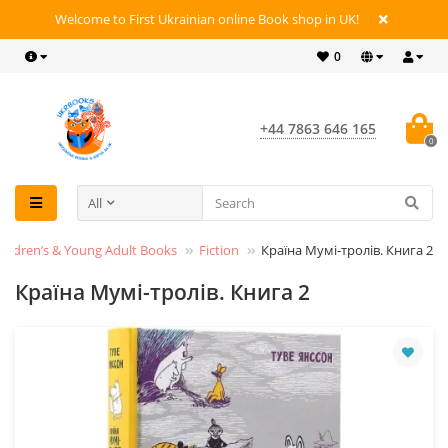
Welcome to First Ukrainian online Book shop in UK!
0
+44 7863 646 165
0
All
hildren’s & Young Adult Books
Fiction
Країна Мумі-тролів. Книга 2
Країна Мумі-тролів. Книга 2