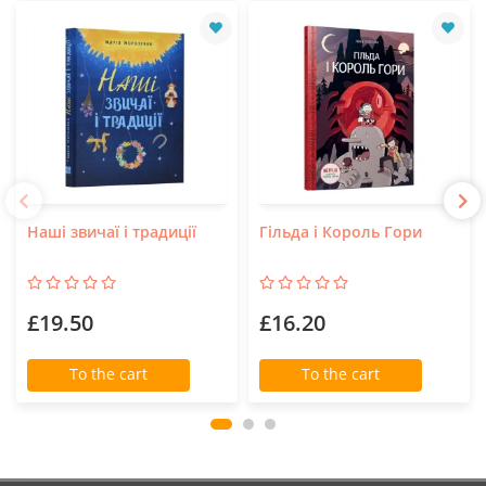
Наші звичаї і традиції
Гільда і Король Гори
£19.50
£16.20
To the cart
To the cart