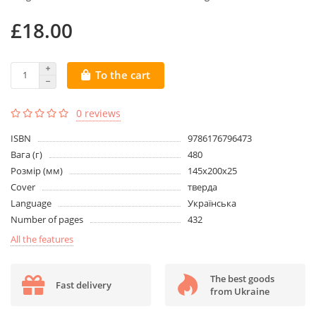
£18.00
To the cart
0 reviews
ISBN
9786176796473
Вага (г)
480
Розмір (мм)
145х200х25
Cover
тверда
Language
Українська
Number of pages
432
All the features
The best goods
Fast delivery
from Ukraine