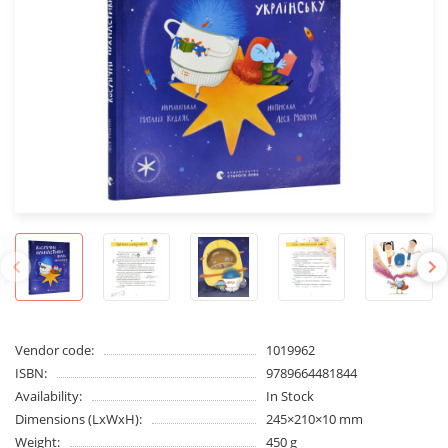
Vendor code:
1019962
ISBN:
9789664481844
Availability:
In Stock
Dimensions (LxWxH):
245×210×10 mm
Weight:
450 g