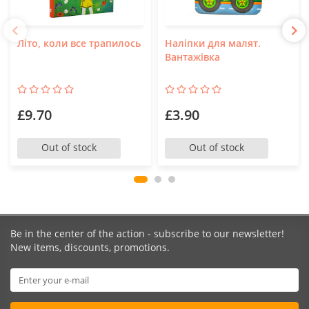
Літо, коли все трапилось
Наліпки для малят.
Вантажівка
£9.70
£3.90
Out of stock
Out of stock
Be in the center of the action - subscribe to our newsletter!
New items, discounts, promotions.