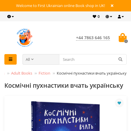
Welcome to First Ukrainian online Book shop in UK!
0
+44 7863 646 165
0
All
oks
Adult Books
Fiction
Космічні пухнастики вчать українську
Космічні пухнастики вчать українську