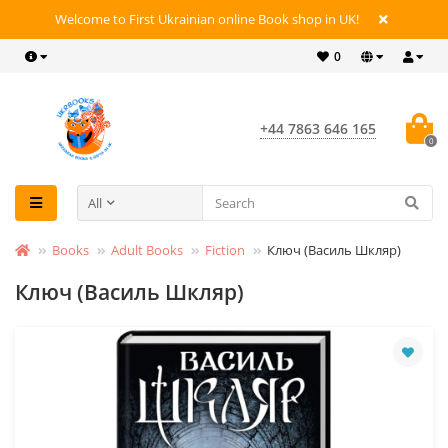
Welcome to First Ukrainian online Book shop in UK!
0
+44 7863 646 165
0
All
Books
Adult Books
Fiction
Ключ (Василь Шкляр)
Ключ (Василь Шкляр)