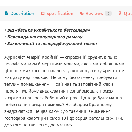
Description
Specification
Reviews
Que
0
•
Від «батька українського бестселера»
•
Перевидання популярного роману
•
Захопливий та непередбачуваний сюжет
Журналіст Андрій Крайній — справжній ерудит, вільно
володіє живими й мертвими мовами, але з матеріальними
цінностями якось не склалося: доживши до віку Христа, не
має даху над головою. Не йому, безхатченку, гребувати
теплим помешканням — хай навіть заповітний ключ
простягнув йому дивакуватий незнайомець, а номер
квартири навіює забобонний страх. Що ж це було: манна
небесна чи прикра помилка? Незабаром Крайньому
знадобляться ще два ключі: до таємниці зникнення
господаря квартири номер 13 і до серця фатальної жінки,
до якого не так легко достукатися...