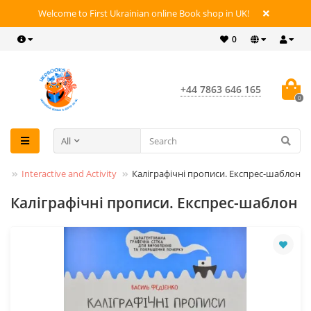
Welcome to First Ukrainian online Book shop in UK!
0
+44 7863 646 165
0
All
ks
Interactive and Activity
Каліграфічні прописи. Експрес-шаблон
Каліграфічні прописи. Експрес-шаблон