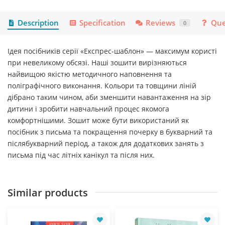
Description
Specification
Reviews
Que
0
Ідея посібників серії «Експрес-шаблон» — максимум користі
при невеликому обсязі. Наші зошити вирізняються
найвищою якістю методичного наповнення та
поліграфічного виконання. Кольори та товщини ліній
дібрано таким чином, аби зменшити навантаження на зір
дитини і зробити навчальний процес якомога
комфортнішими. Зошит може бути використаний як
посібник з письма та покращення почерку в букварний та
післябукварний період, а також для додаткових занять з
письма під час літніх канікул та після них.
Similar products