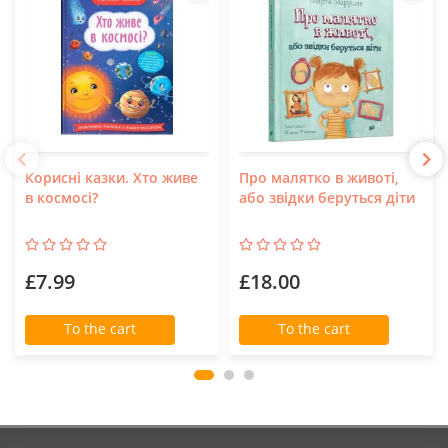
Корисні казки. Хто живе
Про малятко в животі,
в космосі?
або звідки беруться діти
£7.99
£18.00
To the cart
To the cart