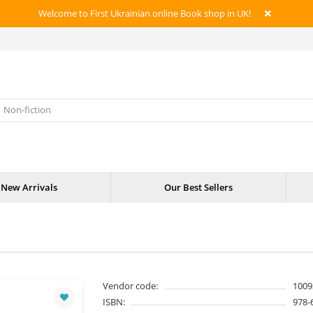
Welcome to First Ukrainian online Book shop in UK!
New Arrivals
Our Best Sellers
Vendor code:
1009
ISBN:
978-