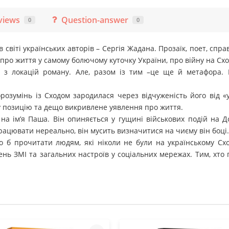
views
Question-answer
0
0
 світі українських авторів – Сергія Жадана. Прозаїк, поет, сп
 про життя у самому болючому куточку України, про війну на Схо
 з локацій роману. Але, разом із тим –це ще й метафора. М
озумінь із Сходом зародилася через відчуженість його від «у
у позицію та дещо викривлене уявлення про життя.
на ім’я Паша. Він опиняється у гущині військових подій на До
рацювати нереально, він мусить визначитися на чиєму він боці.
о б прочитати людям, які ніколи не були на українському Схо
ень ЗМІ та загальних настроїв у соціальних мережах. Тим, хт