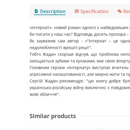
Description
Specification
Re
«Інтернат»- новий роман одного з найвідоміших в
би писати у наш час? Відповідь досить прозора –
Як зауважив сам автор : «"Інтернат – це одна
недолюбленості врешті-решт".
Тобто Жадан скоріше відчув, що проблема непор
захіщається зубами та кулаками, має свою вперт
Головним героєм «Інтернату» виступає вчитель 
агресивної налаштованості, але мирно жити та п
Сергій Жадан рекомендує: "цю книгу добре бул
українсько-російську війну виключно з повідомл
живі обличчя".
Similar products