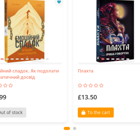
йний спадок. Як подолати
Плахта
атичний досвід
99
£13.50
ut of stock
To the cart