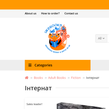
About us
How to order?
Contact us
All
Categories
Books
Adult Books
Fiction
Інтернат
Інтернат
Sales leader!