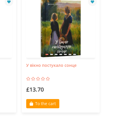
У вікно постукало сонце
Козацька
міжнарод
£13.70
£17.99
To the cart
To th