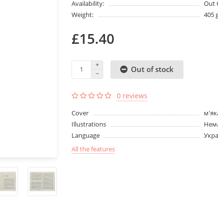
Availability:
Out 
Weight:
405 
£15.40
Out of stock
0 reviews
Cover
м'як
Illustrations
Нема
Language
Укра
All the features