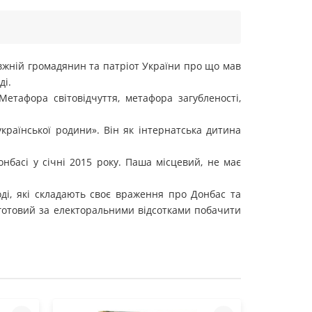
равжній громадянин та патріот України про що мав
ді.
етафора світовідчуття, метафора загубленості,
країнської родини». Він як інтернатська дитина
нбасі у січні 2015 року. Паша місцевий, не має
ді, які складають своє враження про Донбас та
о готовий за електоральними відсотками побачити