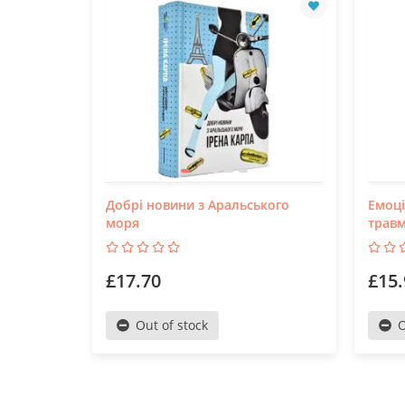
Добрі новини з Аральського
Емоці
моря
травм
£17.70
£15.
Out of stock
O