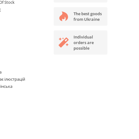
Of Stock
g
The best goods
from Ukraine
Individual
orders are
possible
а
є ілюстрацій
їнська