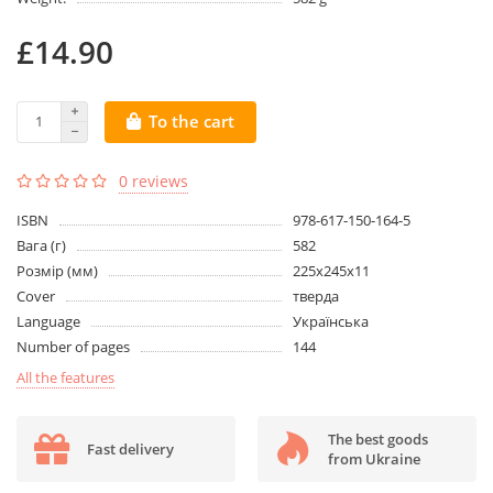
£14.90
To the cart
0 reviews
ISBN
978-617-150-164-5
Вага (г)
582
Розмір (мм)
225x245x11
Cover
тверда
Language
Українська
Number of pages
144
All the features
The best goods
Fast delivery
from Ukraine