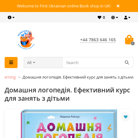
Welcome to First Ukrainian online Book shop in UK!
0
+44 7863 646 165
0
All
 learning
Домашня логопедія. Ефективний курс для занять з дітьми
Домашня логопедія. Ефективний курс
для занять з дітьми