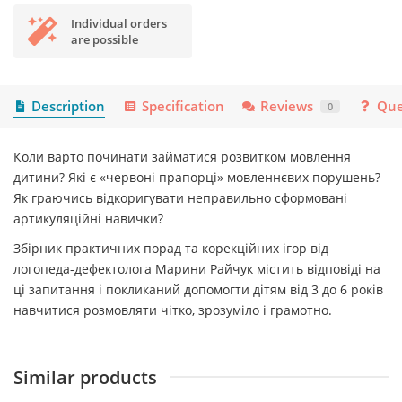
Individual orders
are possible
Description
Specification
Reviews
Que
0
Коли варто починати займатися розвитком мовлення
дитини? Які є «червоні прапорці» мовленнєвих порушень?
Як граючись відкоригувати неправильно сформовані
артикуляційні навички?
Збірник практичних порад та корекційних ігор від
логопеда-дефектолога Марини Райчук містить відповіді на
ці запитання і покликаний допомогти дітям від 3 до 6 років
навчитися розмовляти чітко, зрозуміло і грамотно.
Similar products