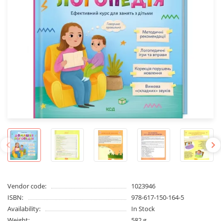
Vendor code:
1023946
ISBN:
978-617-150-164-5
Availability:
In Stock
Weight:
582 g