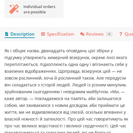
Individual orders
are possible
Description
Specification
Reviews
Que
0
Як і обіцяє назва, дванадцять оповідань цієї збірки у
підсумку утворюють химерний візерунок, окремі лінії якого
переплітаються, підхоплюють одна одну і впізнають себе у
взаємних відображеннях. Щоправда, візерунок цей — не
зовсім рослинний, хоча й рослинний також. Але передусім
він складається з історій людей. Людей із різним минулим,
зруйнованим сьогоденням і невідомим майбутнім. «Ми, —
каже автор, — покладаємося на пам’ять, аби залишатися
собою, ми зживаємося з новим досвідом, аби приймати це
життя, ми не відмовляємося від ілюзій, оскільки впевнені у
власній ніжності й запеклості. Про цей час говоритимуть як
про час великої жорстокості і великої сердечності. Цей час
пізнаватиметься за голосами людей, які не бояться