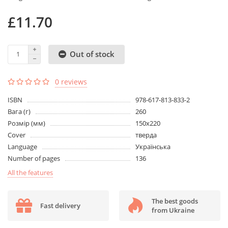
£11.70
Out of stock
0 reviews
ISBN
978-617-813-833-2
Вага (г)
260
Розмір (мм)
150х220
Cover
тверда
Language
Українська
Number of pages
136
All the features
The best goods
Fast delivery
from Ukraine