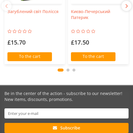
Загублений світ Полісся
Києво-Печерський
Патерик
£15.70
£17.50
To the cart
To the cart
Be in the center of the action - subscribe to our newsletter!
New items, discounts, promotions.
Subscribe