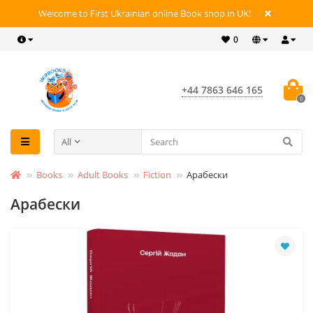
Welcome to First Ukrainian online Book shop in UK!
0
+44 7863 646 165
0
All
Books
Adult Books
Fiction
Арабески
Арабески