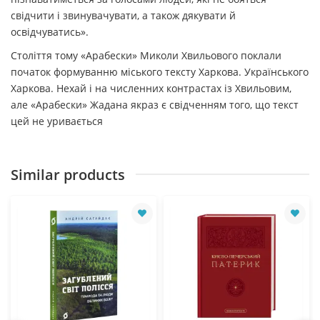
свідчити і звинувачувати, а також дякувати й
освідчуватись».
Століття тому «Арабески» Миколи Хвильового поклали
початок формуванню міського тексту Харкова. Українського
Харкова. Нехай і на численних контрастах із Хвильовим,
але «Арабески» Жадана якраз є свідченням того, що текст
цей не уривається
Similar products